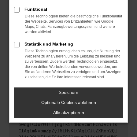
Starte dein Gerät neu.
Funktional
Das kann manchmal helfen, vorübergehende
Diese Technologien bieten die bestmögliche Funktionalität
Probleme zu beheben.
der Webseite. Services von Drittanbietern wie Google
Stelle sicher, dass dein Browser und dein
Maps, Chats, Fahrzeugbewertungssystem und weitere
werden aktiviert.
Betriebssystem auf dem neuesten Stand
sind.
Statistik und Marketing
Veraltete Software birgt nicht nur ein
Diese Technologien ermöglichen es uns, die Nutzung der
Sicherheitsrisiko, sondern kann auch dazu
Webseite zu analysieren, um die Leistung zu messen und
führen, dass bestimmte Funktionen nicht mehr
zu verbessern. Zudem werden Technologien eingesetzt,
unterstützt werden.
die von dritten Werbetreibenden verwendet werden, um
Sie auf anderen Webseiten zu verfolgen und um Anzeigen
Wende dich an den Webseitenbetreiber.
zu schalten, die für Ihre Interessen relevant sind.
Wenn du alle oben genannten Schritte versucht
hast, kontaktiere uns bitte. Wir werden
Speichern
versuchen, das Problem zu beheben. Du kannst
Optionale Cookies ablehnen
uns diesen Text schicken, um uns bei der
Fehlersuche zu unterstützen:
Alle akzeptieren
ewogICJuYW1lIjogIk5ldHdvcmtFcnJvciIs
CiAgImNvbmZpZyI6IHsKICAgICJtZXRob2Qi