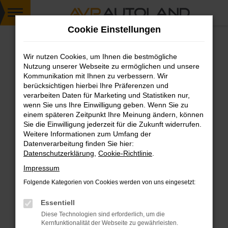
Zum
Cookie Einstellungen
Hauptinhalt
springen
Wir nutzen Cookies, um Ihnen die bestmögliche
FEHLER: NETWORK ERROR
Nutzung unserer Webseite zu ermöglichen und unsere
Kommunikation mit Ihnen zu verbessern. Wir
Beim Laden ist ein Fehler aufgetreten.
berücksichtigen hierbei Ihre Präferenzen und
Hier sind ein paar Tipps, die dir helfen können:
verarbeiten Daten für Marketing und Statistiken nur,
wenn Sie uns Ihre Einwilligung geben. Wenn Sie zu
einem späteren Zeitpunkt Ihre Meinung ändern, können
Überprüfe deine Firewall und deine
Sie die Einwilligung jederzeit für die Zukunft widerrufen.
Internetverbindung.
Weitere Informationen zum Umfang der
Laden andere Webseiten, zum Beispiel deine
Datenverarbeitung finden Sie hier:
Suchmaschine?
Datenschutzerklärung
,
Cookie-Richtlinie
.
Prüfe deine Browsererweiterungen.
Impressum
Manche Erweiterungen, wie Werbeblocker,
Folgende Kategorien von Cookies werden von uns eingesetzt:
können das Laden bestimmter Seiten
verhindern. Funktioniert die Seite in einem
Essentiell
anderen Browser oder in einem privaten
Diese Technologien sind erforderlich, um die
Fenster?
Kernfunktionalität der Webseite zu gewährleisten.