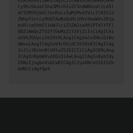
OiAiR0VUIiwKICAgICJ1cmwiOiAiaHR0cHM6
Ly9hcGkueC5ha3MtcHJvZC5hdWRhcmlzLm5l
dC92MS9jbGllbnRzLzIwMjMvd2Vic2l0ZS12
ZWhpY2xlcy9UQTAwNzQxMi1HVz9maWVsZD1p
bnRlcm5hbE51bWJlciZ3ZWJzaXRlPTVlYTFl
ODZiNmQxZTU2YTUwMzZiY2VjZiIsCiAgICAi
aGVhZGVycyI6IHt9LAogICAgImJvZHkiOiBu
dWxsLAogICAgImV4cGVjdCI6IHsKICAgICAg
InJlc3BvbnNlVHlwZSI6ICIiCiAgICB9LAog
ICAgInRpbWVvdXQiOiAwLAogICAgInByb2dy
ZXNzIjogbnVsbCwKICAgICJyaXNreSI6IGZh
bHNlCiAgfQp9