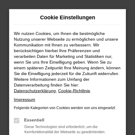
Zum
Cookie Einstellungen
Hauptinhalt
springen
Wir nutzen Cookies, um Ihnen die bestmögliche
FEHLER: NETWORK ERROR
Nutzung unserer Webseite zu ermöglichen und unsere
Kommunikation mit Ihnen zu verbessern. Wir
Beim Laden ist ein Fehler aufgetreten.
berücksichtigen hierbei Ihre Präferenzen und
Hier sind ein paar Tipps, die dir helfen können:
verarbeiten Daten für Marketing und Statistiken nur,
wenn Sie uns Ihre Einwilligung geben. Wenn Sie zu
einem späteren Zeitpunkt Ihre Meinung ändern, können
Überprüfe deine Firewall und deine
Sie die Einwilligung jederzeit für die Zukunft widerrufen.
Internetverbindung.
Weitere Informationen zum Umfang der
Laden andere Webseiten, zum Beispiel deine
Datenverarbeitung finden Sie hier:
Suchmaschine?
Datenschutzerklärung
,
Cookie-Richtlinie
.
Prüfe deine Browsererweiterungen.
Impressum
Manche Erweiterungen, wie Werbeblocker,
Folgende Kategorien von Cookies werden von uns eingesetzt:
können das Laden bestimmter Seiten
verhindern. Funktioniert die Seite in einem
Essentiell
anderen Browser oder in einem privaten
Diese Technologien sind erforderlich, um die
Fenster?
Kernfunktionalität der Webseite zu gewährleisten.