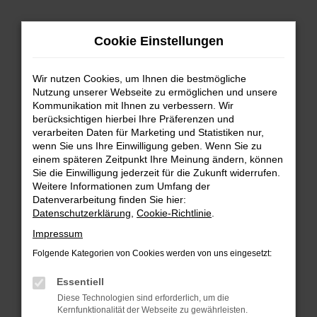
Zum
Cookie Einstellungen
Hauptinhalt
springen
Wir nutzen Cookies, um Ihnen die bestmögliche
FEHLER: NETWORK ERROR
Nutzung unserer Webseite zu ermöglichen und unsere
Kommunikation mit Ihnen zu verbessern. Wir
Beim Laden ist ein Fehler aufgetreten.
berücksichtigen hierbei Ihre Präferenzen und
Hier sind ein paar Tipps, die dir helfen können:
verarbeiten Daten für Marketing und Statistiken nur,
wenn Sie uns Ihre Einwilligung geben. Wenn Sie zu
einem späteren Zeitpunkt Ihre Meinung ändern, können
Überprüfe deine Firewall und deine
Sie die Einwilligung jederzeit für die Zukunft widerrufen.
Internetverbindung.
Weitere Informationen zum Umfang der
Laden andere Webseiten, zum Beispiel deine
Datenverarbeitung finden Sie hier:
Suchmaschine?
Datenschutzerklärung
,
Cookie-Richtlinie
.
Prüfe deine Browsererweiterungen.
Impressum
Manche Erweiterungen, wie Werbeblocker,
Folgende Kategorien von Cookies werden von uns eingesetzt:
können das Laden bestimmter Seiten
verhindern. Funktioniert die Seite in einem
Essentiell
anderen Browser oder in einem privaten
Diese Technologien sind erforderlich, um die
Fenster?
Kernfunktionalität der Webseite zu gewährleisten.