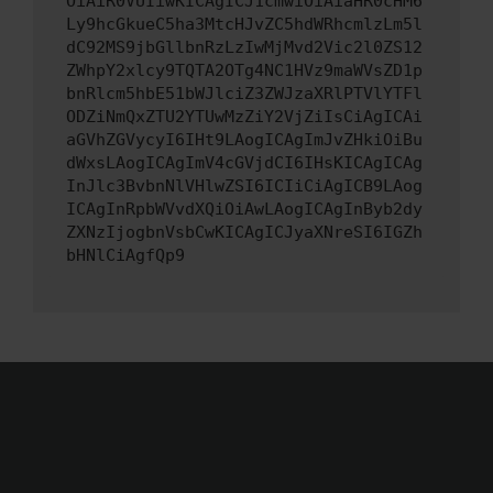
OiAiR0VUIiwKICAgICJ1cmwiOiAiaHR0cHM6
Ly9hcGkueC5ha3MtcHJvZC5hdWRhcmlzLm5l
dC92MS9jbGllbnRzLzIwMjMvd2Vic2l0ZS12
ZWhpY2xlcy9TQTA2OTg4NC1HVz9maWVsZD1p
bnRlcm5hbE51bWJlciZ3ZWJzaXRlPTVlYTFl
ODZiNmQxZTU2YTUwMzZiY2VjZiIsCiAgICAi
aGVhZGVycyI6IHt9LAogICAgImJvZHkiOiBu
dWxsLAogICAgImV4cGVjdCI6IHsKICAgICAg
InJlc3BvbnNlVHlwZSI6ICIiCiAgICB9LAog
ICAgInRpbWVvdXQiOiAwLAogICAgInByb2dy
ZXNzIjogbnVsbCwKICAgICJyaXNreSI6IGZh
bHNlCiAgfQp9