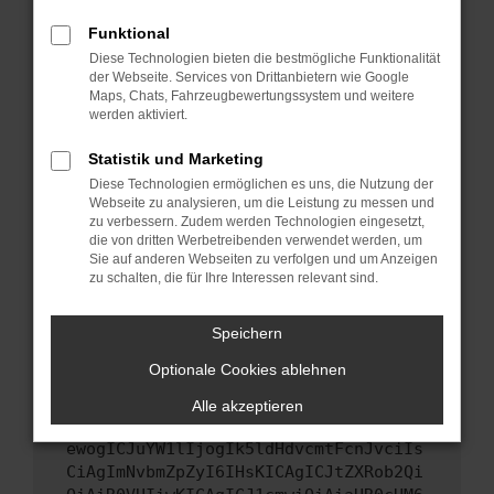
Starte dein Gerät neu.
Funktional
Das kann manchmal helfen, vorübergehende
Diese Technologien bieten die bestmögliche Funktionalität
Probleme zu beheben.
der Webseite. Services von Drittanbietern wie Google
Stelle sicher, dass dein Browser und dein
Maps, Chats, Fahrzeugbewertungssystem und weitere
werden aktiviert.
Betriebssystem auf dem neuesten Stand
sind.
Statistik und Marketing
Veraltete Software birgt nicht nur ein
Diese Technologien ermöglichen es uns, die Nutzung der
Sicherheitsrisiko, sondern kann auch dazu
Webseite zu analysieren, um die Leistung zu messen und
führen, dass bestimmte Funktionen nicht mehr
zu verbessern. Zudem werden Technologien eingesetzt,
unterstützt werden.
die von dritten Werbetreibenden verwendet werden, um
Sie auf anderen Webseiten zu verfolgen und um Anzeigen
Wende dich an den Webseitenbetreiber.
zu schalten, die für Ihre Interessen relevant sind.
Wenn du alle oben genannten Schritte versucht
hast, kontaktiere uns bitte. Wir werden
Speichern
versuchen, das Problem zu beheben. Du kannst
Optionale Cookies ablehnen
uns diesen Text schicken, um uns bei der
Fehlersuche zu unterstützen:
Alle akzeptieren
ewogICJuYW1lIjogIk5ldHdvcmtFcnJvciIs
CiAgImNvbmZpZyI6IHsKICAgICJtZXRob2Qi