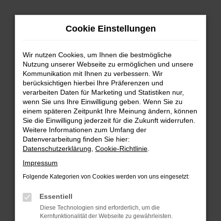
Zum
Cookie Einstellungen
Hauptinhalt
springen
Wir nutzen Cookies, um Ihnen die bestmögliche
FEHLER: NETWORK ERROR
Nutzung unserer Webseite zu ermöglichen und unsere
Kommunikation mit Ihnen zu verbessern. Wir
Beim Laden ist ein Fehler aufgetreten.
berücksichtigen hierbei Ihre Präferenzen und
Hier sind ein paar Tipps, die dir helfen können:
verarbeiten Daten für Marketing und Statistiken nur,
wenn Sie uns Ihre Einwilligung geben. Wenn Sie zu
einem späteren Zeitpunkt Ihre Meinung ändern, können
Überprüfe deine Firewall und deine
Sie die Einwilligung jederzeit für die Zukunft widerrufen.
Internetverbindung.
Weitere Informationen zum Umfang der
Laden andere Webseiten, zum Beispiel deine
Datenverarbeitung finden Sie hier:
Suchmaschine?
Datenschutzerklärung
,
Cookie-Richtlinie
.
Prüfe deine Browsererweiterungen.
Impressum
Manche Erweiterungen, wie Werbeblocker,
Folgende Kategorien von Cookies werden von uns eingesetzt:
können das Laden bestimmter Seiten
verhindern. Funktioniert die Seite in einem
Essentiell
anderen Browser oder in einem privaten
Diese Technologien sind erforderlich, um die
Fenster?
Kernfunktionalität der Webseite zu gewährleisten.