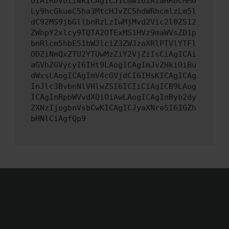
OiAiR0VUIiwKICAgICJ1cmwiOiAiaHR0cHM6
Ly9hcGkueC5ha3MtcHJvZC5hdWRhcmlzLm5l
dC92MS9jbGllbnRzLzIwMjMvd2Vic2l0ZS12
ZWhpY2xlcy9TQTA2OTExMS1HVz9maWVsZD1p
bnRlcm5hbE51bWJlciZ3ZWJzaXRlPTVlYTFl
ODZiNmQxZTU2YTUwMzZiY2VjZiIsCiAgICAi
aGVhZGVycyI6IHt9LAogICAgImJvZHkiOiBu
dWxsLAogICAgImV4cGVjdCI6IHsKICAgICAg
InJlc3BvbnNlVHlwZSI6ICIiCiAgICB9LAog
ICAgInRpbWVvdXQiOiAwLAogICAgInByb2dy
ZXNzIjogbnVsbCwKICAgICJyaXNreSI6IGZh
bHNlCiAgfQp9