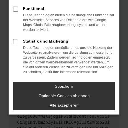
Starte dein Gerät neu.
Funktional
Das kann manchmal helfen, vorübergehende
Diese Technologien bieten die bestmögliche Funktionalität
Probleme zu beheben.
der Webseite. Services von Drittanbietern wie Google
Stelle sicher, dass dein Browser und dein
Maps, Chats, Fahrzeugbewertungssystem und weitere
werden aktiviert.
Betriebssystem auf dem neuesten Stand
sind.
Statistik und Marketing
Veraltete Software birgt nicht nur ein
Diese Technologien ermöglichen es uns, die Nutzung der
Sicherheitsrisiko, sondern kann auch dazu
Webseite zu analysieren, um die Leistung zu messen und
führen, dass bestimmte Funktionen nicht mehr
zu verbessern. Zudem werden Technologien eingesetzt,
unterstützt werden.
die von dritten Werbetreibenden verwendet werden, um
Sie auf anderen Webseiten zu verfolgen und um Anzeigen
Wende dich an den Webseitenbetreiber.
zu schalten, die für Ihre Interessen relevant sind.
Wenn du alle oben genannten Schritte versucht
hast, kontaktiere uns bitte. Wir werden
Speichern
versuchen, das Problem zu beheben. Du kannst
Optionale Cookies ablehnen
uns diesen Text schicken, um uns bei der
Fehlersuche zu unterstützen:
Alle akzeptieren
ewogICJuYW1lIjogIk5ldHdvcmtFcnJvciIs
CiAgImNvbmZpZyI6IHsKICAgICJtZXRob2Qi