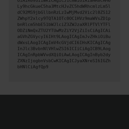
OiAiR0VUIiwKICAgICJ1cmwiOiAiaHR0cHM6
Ly9hcGkueC5ha3MtcHJvZC5hdWRhcmlzLm5l
dC92MS9jbGllbnRzLzIwMjMvd2Vic2l0ZS12
ZWhpY2xlcy9TQTA1OTc0OC1HVz9maWVsZD1p
bnRlcm5hbE51bWJlciZ3ZWJzaXRlPTVlYTFl
ODZiNmQxZTU2YTUwMzZiY2VjZiIsCiAgICAi
aGVhZGVycyI6IHt9LAogICAgImJvZHkiOiBu
dWxsLAogICAgImV4cGVjdCI6IHsKICAgICAg
InJlc3BvbnNlVHlwZSI6ICIiCiAgICB9LAog
ICAgInRpbWVvdXQiOiAwLAogICAgInByb2dy
ZXNzIjogbnVsbCwKICAgICJyaXNreSI6IGZh
bHNlCiAgfQp9