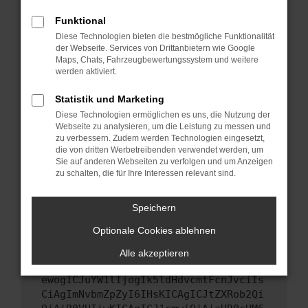
Starte dein Gerät neu.
Funktional
Das kann manchmal helfen, vorübergehende
Diese Technologien bieten die bestmögliche Funktionalität
Probleme zu beheben.
der Webseite. Services von Drittanbietern wie Google
Stelle sicher, dass dein Browser und dein
Maps, Chats, Fahrzeugbewertungssystem und weitere
werden aktiviert.
Betriebssystem auf dem neuesten Stand
sind.
Statistik und Marketing
Veraltete Software birgt nicht nur ein
Diese Technologien ermöglichen es uns, die Nutzung der
Sicherheitsrisiko, sondern kann auch dazu
Webseite zu analysieren, um die Leistung zu messen und
führen, dass bestimmte Funktionen nicht mehr
zu verbessern. Zudem werden Technologien eingesetzt,
unterstützt werden.
die von dritten Werbetreibenden verwendet werden, um
Sie auf anderen Webseiten zu verfolgen und um Anzeigen
Wende dich an den Webseitenbetreiber.
zu schalten, die für Ihre Interessen relevant sind.
Wenn du alle oben genannten Schritte versucht
hast, kontaktiere uns bitte. Wir werden
Speichern
versuchen, das Problem zu beheben. Du kannst
Optionale Cookies ablehnen
uns diesen Text schicken, um uns bei der
Fehlersuche zu unterstützen:
Alle akzeptieren
ewogICJuYW1lIjogIk5ldHdvcmtFcnJvciIs
CiAgImNvbmZpZyI6IHsKICAgICJtZXRob2Qi