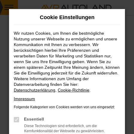
Zum
Cookie Einstellungen
Hauptinhalt
springen
Wir nutzen Cookies, um Ihnen die bestmögliche
FEHLER: NETWORK ERROR
Nutzung unserer Webseite zu ermöglichen und unsere
Kommunikation mit Ihnen zu verbessern. Wir
Beim Laden ist ein Fehler aufgetreten.
berücksichtigen hierbei Ihre Präferenzen und
Hier sind ein paar Tipps, die dir helfen können:
verarbeiten Daten für Marketing und Statistiken nur,
wenn Sie uns Ihre Einwilligung geben. Wenn Sie zu
einem späteren Zeitpunkt Ihre Meinung ändern, können
Überprüfe deine Firewall und deine
Sie die Einwilligung jederzeit für die Zukunft widerrufen.
Internetverbindung.
Weitere Informationen zum Umfang der
Laden andere Webseiten, zum Beispiel deine
Datenverarbeitung finden Sie hier:
Suchmaschine?
Datenschutzerklärung
,
Cookie-Richtlinie
.
Prüfe deine Browsererweiterungen.
Impressum
Manche Erweiterungen, wie Werbeblocker,
Folgende Kategorien von Cookies werden von uns eingesetzt:
können das Laden bestimmter Seiten
verhindern. Funktioniert die Seite in einem
Essentiell
anderen Browser oder in einem privaten
Diese Technologien sind erforderlich, um die
Fenster?
Kernfunktionalität der Webseite zu gewährleisten.