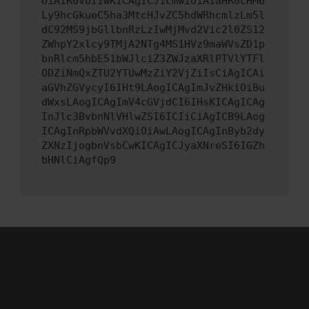
OiAiR0VUIiwKICAgICJ1cmwiOiAiaHR0cHM6
Ly9hcGkueC5ha3MtcHJvZC5hdWRhcmlzLm5l
dC92MS9jbGllbnRzLzIwMjMvd2Vic2l0ZS12
ZWhpY2xlcy9TMjA2NTg4MS1HVz9maWVsZD1p
bnRlcm5hbE51bWJlciZ3ZWJzaXRlPTVlYTFl
ODZiNmQxZTU2YTUwMzZiY2VjZiIsCiAgICAi
aGVhZGVycyI6IHt9LAogICAgImJvZHkiOiBu
dWxsLAogICAgImV4cGVjdCI6IHsKICAgICAg
InJlc3BvbnNlVHlwZSI6ICIiCiAgICB9LAog
ICAgInRpbWVvdXQiOiAwLAogICAgInByb2dy
ZXNzIjogbnVsbCwKICAgICJyaXNreSI6IGZh
bHNlCiAgfQp9