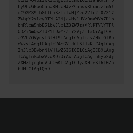
OiAiR0VUIiwKICAgICJ1cmwiOiAiaHR0cHM6
Ly9hcGkueC5ha3MtcHJvZC5hdWRhcmlzLm5l
dC92MS9jbGllbnRzLzIwMjMvd2Vic2l0ZS12
ZWhpY2xlcy9TMjA2NjcwMy1HVz9maWVsZD1p
bnRlcm5hbE51bWJlciZ3ZWJzaXRlPTVlYTFl
ODZiNmQxZTU2YTUwMzZiY2VjZiIsCiAgICAi
aGVhZGVycyI6IHt9LAogICAgImJvZHkiOiBu
dWxsLAogICAgImV4cGVjdCI6IHsKICAgICAg
InJlc3BvbnNlVHlwZSI6ICIiCiAgICB9LAog
ICAgInRpbWVvdXQiOiAwLAogICAgInByb2dy
ZXNzIjogbnVsbCwKICAgICJyaXNreSI6IGZh
bHNlCiAgfQp9