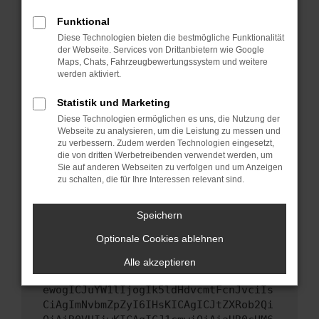
Starte dein Gerät neu.
Funktional
Das kann manchmal helfen, vorübergehende
Diese Technologien bieten die bestmögliche Funktionalität
Probleme zu beheben.
der Webseite. Services von Drittanbietern wie Google
Stelle sicher, dass dein Browser und dein
Maps, Chats, Fahrzeugbewertungssystem und weitere
werden aktiviert.
Betriebssystem auf dem neuesten Stand
sind.
Statistik und Marketing
Veraltete Software birgt nicht nur ein
Diese Technologien ermöglichen es uns, die Nutzung der
Sicherheitsrisiko, sondern kann auch dazu
Webseite zu analysieren, um die Leistung zu messen und
führen, dass bestimmte Funktionen nicht mehr
zu verbessern. Zudem werden Technologien eingesetzt,
unterstützt werden.
die von dritten Werbetreibenden verwendet werden, um
Sie auf anderen Webseiten zu verfolgen und um Anzeigen
Wende dich an den Webseitenbetreiber.
zu schalten, die für Ihre Interessen relevant sind.
Wenn du alle oben genannten Schritte versucht
hast, kontaktiere uns bitte. Wir werden
Speichern
versuchen, das Problem zu beheben. Du kannst
Optionale Cookies ablehnen
uns diesen Text schicken, um uns bei der
Fehlersuche zu unterstützen:
Alle akzeptieren
ewogICJuYW1lIjogIk5ldHdvcmtFcnJvciIs
CiAgImNvbmZpZyI6IHsKICAgICJtZXRob2Qi