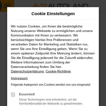
Zum
Cookie Einstellungen
Hauptinhalt
springen
Wir nutzen Cookies, um Ihnen die bestmögliche
FEHLER: NETWORK ERROR
Nutzung unserer Webseite zu ermöglichen und unsere
Kommunikation mit Ihnen zu verbessern. Wir
Beim Laden ist ein Fehler aufgetreten.
berücksichtigen hierbei Ihre Präferenzen und
Hier sind ein paar Tipps, die dir helfen können:
verarbeiten Daten für Marketing und Statistiken nur,
wenn Sie uns Ihre Einwilligung geben. Wenn Sie zu
einem späteren Zeitpunkt Ihre Meinung ändern, können
Überprüfe deine Firewall und deine
Sie die Einwilligung jederzeit für die Zukunft widerrufen.
Internetverbindung.
Weitere Informationen zum Umfang der
Laden andere Webseiten, zum Beispiel deine
Datenverarbeitung finden Sie hier:
Suchmaschine?
Datenschutzerklärung
,
Cookie-Richtlinie
.
Prüfe deine Browsererweiterungen.
Impressum
Manche Erweiterungen, wie Werbeblocker,
Folgende Kategorien von Cookies werden von uns eingesetzt:
können das Laden bestimmter Seiten
verhindern. Funktioniert die Seite in einem
Essentiell
anderen Browser oder in einem privaten
Diese Technologien sind erforderlich, um die
Fenster?
Kernfunktionalität der Webseite zu gewährleisten.