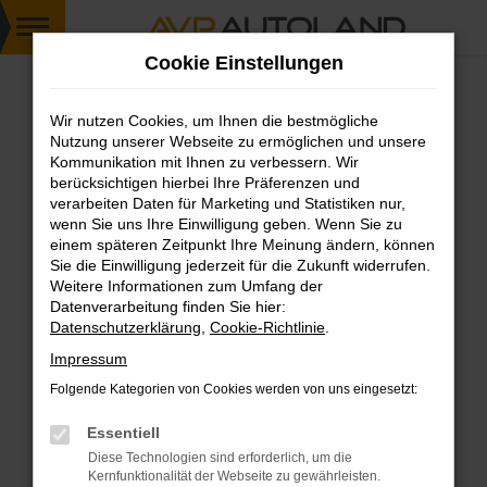
Zum
Cookie Einstellungen
Hauptinhalt
springen
Wir nutzen Cookies, um Ihnen die bestmögliche
FEHLER: NETWORK ERROR
Nutzung unserer Webseite zu ermöglichen und unsere
Kommunikation mit Ihnen zu verbessern. Wir
Beim Laden ist ein Fehler aufgetreten.
berücksichtigen hierbei Ihre Präferenzen und
Hier sind ein paar Tipps, die dir helfen können:
verarbeiten Daten für Marketing und Statistiken nur,
wenn Sie uns Ihre Einwilligung geben. Wenn Sie zu
einem späteren Zeitpunkt Ihre Meinung ändern, können
Überprüfe deine Firewall und deine
Sie die Einwilligung jederzeit für die Zukunft widerrufen.
Internetverbindung.
Weitere Informationen zum Umfang der
Laden andere Webseiten, zum Beispiel deine
Datenverarbeitung finden Sie hier:
Suchmaschine?
Datenschutzerklärung
,
Cookie-Richtlinie
.
Prüfe deine Browsererweiterungen.
Impressum
Manche Erweiterungen, wie Werbeblocker,
Folgende Kategorien von Cookies werden von uns eingesetzt:
können das Laden bestimmter Seiten
verhindern. Funktioniert die Seite in einem
Essentiell
anderen Browser oder in einem privaten
Diese Technologien sind erforderlich, um die
Fenster?
Kernfunktionalität der Webseite zu gewährleisten.