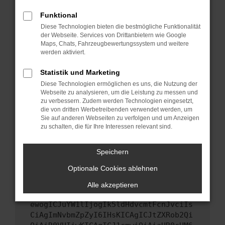
Starte dein Gerät neu.
Funktional
Das kann manchmal helfen, vorübergehende
Diese Technologien bieten die bestmögliche Funktionalität
Probleme zu beheben.
der Webseite. Services von Drittanbietern wie Google
Stelle sicher, dass dein Browser und dein
Maps, Chats, Fahrzeugbewertungssystem und weitere
werden aktiviert.
Betriebssystem auf dem neuesten Stand
sind.
Statistik und Marketing
Veraltete Software birgt nicht nur ein
Diese Technologien ermöglichen es uns, die Nutzung der
Sicherheitsrisiko, sondern kann auch dazu
Webseite zu analysieren, um die Leistung zu messen und
führen, dass bestimmte Funktionen nicht mehr
zu verbessern. Zudem werden Technologien eingesetzt,
unterstützt werden.
die von dritten Werbetreibenden verwendet werden, um
Sie auf anderen Webseiten zu verfolgen und um Anzeigen
Wende dich an den Webseitenbetreiber.
zu schalten, die für Ihre Interessen relevant sind.
Wenn du alle oben genannten Schritte versucht
hast, kontaktiere uns bitte. Wir werden
Speichern
versuchen, das Problem zu beheben. Du kannst
Optionale Cookies ablehnen
uns diesen Text schicken, um uns bei der
Fehlersuche zu unterstützen:
Alle akzeptieren
ewogICJuYW1lIjogIk5ldHdvcmtFcnJvciIs
CiAgImNvbmZpZyI6IHsKICAgICJtZXRob2Qi