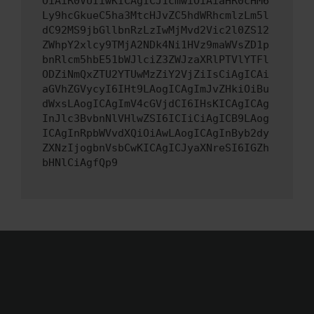
OiAiR0VUIiwKICAgICJ1cmwiOiAiaHR0cHM6
Ly9hcGkueC5ha3MtcHJvZC5hdWRhcmlzLm5l
dC92MS9jbGllbnRzLzIwMjMvd2Vic2l0ZS12
ZWhpY2xlcy9TMjA2NDk4Ni1HVz9maWVsZD1p
bnRlcm5hbE51bWJlciZ3ZWJzaXRlPTVlYTFl
ODZiNmQxZTU2YTUwMzZiY2VjZiIsCiAgICAi
aGVhZGVycyI6IHt9LAogICAgImJvZHkiOiBu
dWxsLAogICAgImV4cGVjdCI6IHsKICAgICAg
InJlc3BvbnNlVHlwZSI6ICIiCiAgICB9LAog
ICAgInRpbWVvdXQiOiAwLAogICAgInByb2dy
ZXNzIjogbnVsbCwKICAgICJyaXNreSI6IGZh
bHNlCiAgfQp9