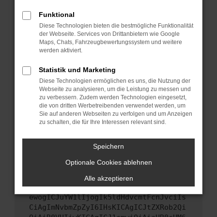
Starte dein Gerät neu.
Funktional
Das kann manchmal helfen, vorübergehende
Diese Technologien bieten die bestmögliche Funktionalität
Probleme zu beheben.
der Webseite. Services von Drittanbietern wie Google
Stelle sicher, dass dein Browser und dein
Maps, Chats, Fahrzeugbewertungssystem und weitere
werden aktiviert.
Betriebssystem auf dem neuesten Stand
sind.
Statistik und Marketing
Veraltete Software birgt nicht nur ein
Diese Technologien ermöglichen es uns, die Nutzung der
Sicherheitsrisiko, sondern kann auch dazu
Webseite zu analysieren, um die Leistung zu messen und
führen, dass bestimmte Funktionen nicht mehr
zu verbessern. Zudem werden Technologien eingesetzt,
unterstützt werden.
die von dritten Werbetreibenden verwendet werden, um
Sie auf anderen Webseiten zu verfolgen und um Anzeigen
Wende dich an den Webseitenbetreiber.
zu schalten, die für Ihre Interessen relevant sind.
Wenn du alle oben genannten Schritte versucht
hast, kontaktiere uns bitte. Wir werden
Speichern
versuchen, das Problem zu beheben. Du kannst
Optionale Cookies ablehnen
uns diesen Text schicken, um uns bei der
Fehlersuche zu unterstützen:
Alle akzeptieren
ewogICJuYW1lIjogIk5ldHdvcmtFcnJvciIs
CiAgImNvbmZpZyI6IHsKICAgICJtZXRob2Qi