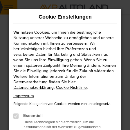
Zum
Cookie Einstellungen
Hauptinhalt
springen
Wir nutzen Cookies, um Ihnen die bestmögliche
FEHLER: NETWORK ERROR
Nutzung unserer Webseite zu ermöglichen und unsere
Kommunikation mit Ihnen zu verbessern. Wir
Beim Laden ist ein Fehler aufgetreten.
berücksichtigen hierbei Ihre Präferenzen und
Hier sind ein paar Tipps, die dir helfen können:
verarbeiten Daten für Marketing und Statistiken nur,
wenn Sie uns Ihre Einwilligung geben. Wenn Sie zu
einem späteren Zeitpunkt Ihre Meinung ändern, können
Überprüfe deine Firewall und deine
Sie die Einwilligung jederzeit für die Zukunft widerrufen.
Internetverbindung.
Weitere Informationen zum Umfang der
Laden andere Webseiten, zum Beispiel deine
Datenverarbeitung finden Sie hier:
Suchmaschine?
Datenschutzerklärung
,
Cookie-Richtlinie
.
Prüfe deine Browsererweiterungen.
Impressum
Manche Erweiterungen, wie Werbeblocker,
Folgende Kategorien von Cookies werden von uns eingesetzt:
können das Laden bestimmter Seiten
verhindern. Funktioniert die Seite in einem
Essentiell
anderen Browser oder in einem privaten
Diese Technologien sind erforderlich, um die
Fenster?
Kernfunktionalität der Webseite zu gewährleisten.