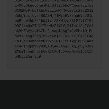
OiAiR0VUIiwKICAgICJ1cmwiOiAiaHR0cHM6
Ly9hcGkueC5ha3MtcHJvZC5hdWRhcmlzLm5l
dC92MS9jbGllbnRzLzIwMjMvd2Vic2l0ZS12
ZWhpY2xlcy9TUDA0MjY1My1HVz9maWVsZD1p
bnRlcm5hbE51bWJlciZ3ZWJzaXRlPTVlYTFl
ODZiNmQxZTU2YTUwMzZiY2VjZiIsCiAgICAi
aGVhZGVycyI6IHt9LAogICAgImJvZHkiOiBu
dWxsLAogICAgImV4cGVjdCI6IHsKICAgICAg
InJlc3BvbnNlVHlwZSI6ICIiCiAgICB9LAog
ICAgInRpbWVvdXQiOiAwLAogICAgInByb2dy
ZXNzIjogbnVsbCwKICAgICJyaXNreSI6IGZh
bHNlCiAgfQp9