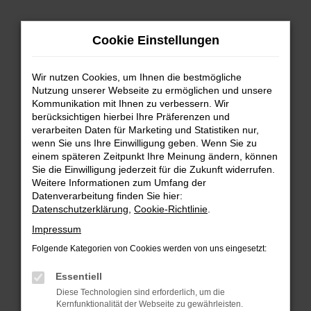
Zum
Cookie Einstellungen
Hauptinhalt
springen
Wir nutzen Cookies, um Ihnen die bestmögliche
FEHLER: NETWORK ERROR
Nutzung unserer Webseite zu ermöglichen und unsere
Kommunikation mit Ihnen zu verbessern. Wir
Beim Laden ist ein Fehler aufgetreten.
berücksichtigen hierbei Ihre Präferenzen und
Hier sind ein paar Tipps, die dir helfen können:
verarbeiten Daten für Marketing und Statistiken nur,
wenn Sie uns Ihre Einwilligung geben. Wenn Sie zu
einem späteren Zeitpunkt Ihre Meinung ändern, können
Überprüfe deine Firewall und deine
Sie die Einwilligung jederzeit für die Zukunft widerrufen.
Internetverbindung.
Weitere Informationen zum Umfang der
Laden andere Webseiten, zum Beispiel deine
Datenverarbeitung finden Sie hier:
Suchmaschine?
Datenschutzerklärung
,
Cookie-Richtlinie
.
Prüfe deine Browsererweiterungen.
Impressum
Manche Erweiterungen, wie Werbeblocker,
Folgende Kategorien von Cookies werden von uns eingesetzt:
können das Laden bestimmter Seiten
verhindern. Funktioniert die Seite in einem
Essentiell
anderen Browser oder in einem privaten
Diese Technologien sind erforderlich, um die
Fenster?
Kernfunktionalität der Webseite zu gewährleisten.