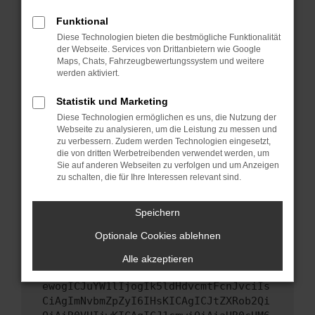
Starte dein Gerät neu.
Funktional
Das kann manchmal helfen, vorübergehende
Diese Technologien bieten die bestmögliche Funktionalität
Probleme zu beheben.
der Webseite. Services von Drittanbietern wie Google
Stelle sicher, dass dein Browser und dein
Maps, Chats, Fahrzeugbewertungssystem und weitere
werden aktiviert.
Betriebssystem auf dem neuesten Stand
sind.
Statistik und Marketing
Veraltete Software birgt nicht nur ein
Diese Technologien ermöglichen es uns, die Nutzung der
Sicherheitsrisiko, sondern kann auch dazu
Webseite zu analysieren, um die Leistung zu messen und
führen, dass bestimmte Funktionen nicht mehr
zu verbessern. Zudem werden Technologien eingesetzt,
unterstützt werden.
die von dritten Werbetreibenden verwendet werden, um
Sie auf anderen Webseiten zu verfolgen und um Anzeigen
Wende dich an den Webseitenbetreiber.
zu schalten, die für Ihre Interessen relevant sind.
Wenn du alle oben genannten Schritte versucht
hast, kontaktiere uns bitte. Wir werden
Speichern
versuchen, das Problem zu beheben. Du kannst
Optionale Cookies ablehnen
uns diesen Text schicken, um uns bei der
Fehlersuche zu unterstützen:
Alle akzeptieren
ewogICJuYW1lIjogIk5ldHdvcmtFcnJvciIs
CiAgImNvbmZpZyI6IHsKICAgICJtZXRob2Qi