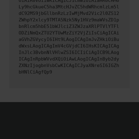
OiAiR0VUIiwKICAgICJ1cmwiOiAiaHR0cHM6
Ly9hcGkueC5ha3MtcHJvZC5hdWRhcmlzLm5l
dC92MS9jbGllbnRzLzIwMjMvd2Vic2l0ZS12
ZWhpY2xlcy9TMTA5Nzk5Ny1HVz9maWVsZD1p
bnRlcm5hbE51bWJlciZ3ZWJzaXRlPTVlYTFl
ODZiNmQxZTU2YTUwMzZiY2VjZiIsCiAgICAi
aGVhZGVycyI6IHt9LAogICAgImJvZHkiOiBu
dWxsLAogICAgImV4cGVjdCI6IHsKICAgICAg
InJlc3BvbnNlVHlwZSI6ICIiCiAgICB9LAog
ICAgInRpbWVvdXQiOiAwLAogICAgInByb2dy
ZXNzIjogbnVsbCwKICAgICJyaXNreSI6IGZh
bHNlCiAgfQp9