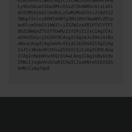
OiAiR0VUIiwKICAgICJ1cmwiOiAiaHR0cHM6
Ly9hcGkueC5ha3MtcHJvZC5hdWRhcmlzLm5l
dC92MS9jbGllbnRzLzIwMjMvd2Vic2l0ZS12
ZWhpY2xlcy9OMTA4NTg3MS1HVz9maWVsZD1p
bnRlcm5hbE51bWJlciZ3ZWJzaXRlPTVlYTFl
ODZiNmQxZTU2YTUwMzZiY2VjZiIsCiAgICAi
aGVhZGVycyI6IHt9LAogICAgImJvZHkiOiBu
dWxsLAogICAgImV4cGVjdCI6IHsKICAgICAg
InJlc3BvbnNlVHlwZSI6ICIiCiAgICB9LAog
ICAgInRpbWVvdXQiOiAwLAogICAgInByb2dy
ZXNzIjogbnVsbCwKICAgICJyaXNreSI6IGZh
bHNlCiAgfQp9