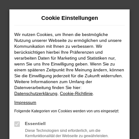
Zum
Cookie Einstellungen
Hauptinhalt
springen
Wir nutzen Cookies, um Ihnen die bestmögliche
FEHLER: NETWORK ERROR
Nutzung unserer Webseite zu ermöglichen und unsere
Kommunikation mit Ihnen zu verbessern. Wir
Beim Laden ist ein Fehler aufgetreten.
berücksichtigen hierbei Ihre Präferenzen und
Hier sind ein paar Tipps, die dir helfen können:
verarbeiten Daten für Marketing und Statistiken nur,
wenn Sie uns Ihre Einwilligung geben. Wenn Sie zu
einem späteren Zeitpunkt Ihre Meinung ändern, können
Überprüfe deine Firewall und deine
Sie die Einwilligung jederzeit für die Zukunft widerrufen.
Internetverbindung.
Weitere Informationen zum Umfang der
Laden andere Webseiten, zum Beispiel deine
Datenverarbeitung finden Sie hier:
Suchmaschine?
Datenschutzerklärung
,
Cookie-Richtlinie
.
Prüfe deine Browsererweiterungen.
Impressum
Manche Erweiterungen, wie Werbeblocker,
Folgende Kategorien von Cookies werden von uns eingesetzt:
können das Laden bestimmter Seiten
verhindern. Funktioniert die Seite in einem
Essentiell
anderen Browser oder in einem privaten
Diese Technologien sind erforderlich, um die
Fenster?
Kernfunktionalität der Webseite zu gewährleisten.