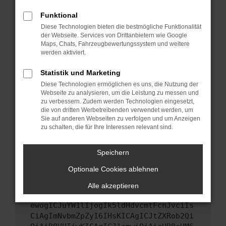
Starte dein Gerät neu.
Funktional
Das kann manchmal helfen, vorübergehende
Diese Technologien bieten die bestmögliche Funktionalität
Probleme zu beheben.
der Webseite. Services von Drittanbietern wie Google
Stelle sicher, dass dein Browser und dein
Maps, Chats, Fahrzeugbewertungssystem und weitere
werden aktiviert.
Betriebssystem auf dem neuesten Stand
sind.
Statistik und Marketing
Veraltete Software birgt nicht nur ein
Diese Technologien ermöglichen es uns, die Nutzung der
Sicherheitsrisiko, sondern kann auch dazu
Webseite zu analysieren, um die Leistung zu messen und
führen, dass bestimmte Funktionen nicht mehr
zu verbessern. Zudem werden Technologien eingesetzt,
unterstützt werden.
die von dritten Werbetreibenden verwendet werden, um
Sie auf anderen Webseiten zu verfolgen und um Anzeigen
Wende dich an den Webseitenbetreiber.
zu schalten, die für Ihre Interessen relevant sind.
Wenn du alle oben genannten Schritte versucht
hast, kontaktiere uns bitte. Wir werden
Speichern
versuchen, das Problem zu beheben. Du kannst
Optionale Cookies ablehnen
uns diesen Text schicken, um uns bei der
Fehlersuche zu unterstützen:
Alle akzeptieren
ewogICJuYW1lIjogIk5ldHdvcmtFcnJvciIs
CiAgImNvbmZpZyI6IHsKICAgICJtZXRob2Qi