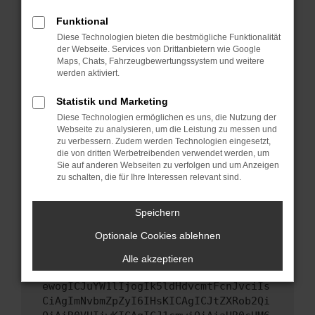
Starte dein Gerät neu.
Funktional
Das kann manchmal helfen, vorübergehende
Diese Technologien bieten die bestmögliche Funktionalität
Probleme zu beheben.
der Webseite. Services von Drittanbietern wie Google
Stelle sicher, dass dein Browser und dein
Maps, Chats, Fahrzeugbewertungssystem und weitere
werden aktiviert.
Betriebssystem auf dem neuesten Stand
sind.
Statistik und Marketing
Veraltete Software birgt nicht nur ein
Diese Technologien ermöglichen es uns, die Nutzung der
Sicherheitsrisiko, sondern kann auch dazu
Webseite zu analysieren, um die Leistung zu messen und
führen, dass bestimmte Funktionen nicht mehr
zu verbessern. Zudem werden Technologien eingesetzt,
unterstützt werden.
die von dritten Werbetreibenden verwendet werden, um
Sie auf anderen Webseiten zu verfolgen und um Anzeigen
Wende dich an den Webseitenbetreiber.
zu schalten, die für Ihre Interessen relevant sind.
Wenn du alle oben genannten Schritte versucht
hast, kontaktiere uns bitte. Wir werden
Speichern
versuchen, das Problem zu beheben. Du kannst
Optionale Cookies ablehnen
uns diesen Text schicken, um uns bei der
Fehlersuche zu unterstützen:
Alle akzeptieren
ewogICJuYW1lIjogIk5ldHdvcmtFcnJvciIs
CiAgImNvbmZpZyI6IHsKICAgICJtZXRob2Qi