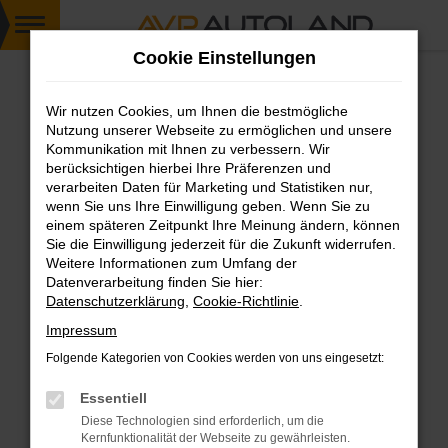
Zum
Cookie Einstellungen
Hauptinhalt
springen
Wir nutzen Cookies, um Ihnen die bestmögliche
FEHLER: NETWORK ERROR
Nutzung unserer Webseite zu ermöglichen und unsere
Kommunikation mit Ihnen zu verbessern. Wir
Beim Laden ist ein Fehler aufgetreten.
berücksichtigen hierbei Ihre Präferenzen und
Hier sind ein paar Tipps, die dir helfen können:
verarbeiten Daten für Marketing und Statistiken nur,
wenn Sie uns Ihre Einwilligung geben. Wenn Sie zu
einem späteren Zeitpunkt Ihre Meinung ändern, können
Überprüfe deine Firewall und deine
Sie die Einwilligung jederzeit für die Zukunft widerrufen.
Internetverbindung.
Weitere Informationen zum Umfang der
Laden andere Webseiten, zum Beispiel deine
Datenverarbeitung finden Sie hier:
Suchmaschine?
Datenschutzerklärung
,
Cookie-Richtlinie
.
Prüfe deine Browsererweiterungen.
Impressum
Manche Erweiterungen, wie Werbeblocker,
Folgende Kategorien von Cookies werden von uns eingesetzt:
können das Laden bestimmter Seiten
verhindern. Funktioniert die Seite in einem
Essentiell
anderen Browser oder in einem privaten
Diese Technologien sind erforderlich, um die
Fenster?
Kernfunktionalität der Webseite zu gewährleisten.