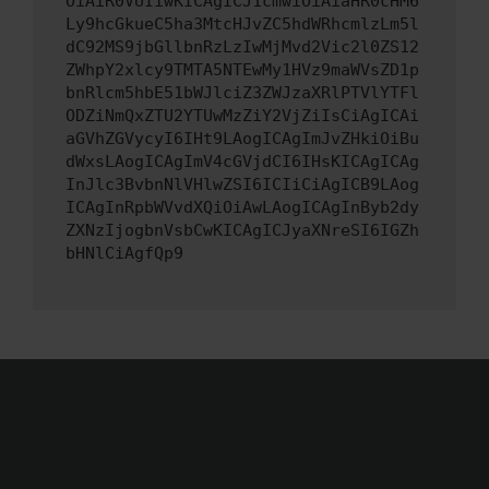
OiAiR0VUIiwKICAgICJ1cmwiOiAiaHR0cHM6
Ly9hcGkueC5ha3MtcHJvZC5hdWRhcmlzLm5l
dC92MS9jbGllbnRzLzIwMjMvd2Vic2l0ZS12
ZWhpY2xlcy9TMTA5NTEwMy1HVz9maWVsZD1p
bnRlcm5hbE51bWJlciZ3ZWJzaXRlPTVlYTFl
ODZiNmQxZTU2YTUwMzZiY2VjZiIsCiAgICAi
aGVhZGVycyI6IHt9LAogICAgImJvZHkiOiBu
dWxsLAogICAgImV4cGVjdCI6IHsKICAgICAg
InJlc3BvbnNlVHlwZSI6ICIiCiAgICB9LAog
ICAgInRpbWVvdXQiOiAwLAogICAgInByb2dy
ZXNzIjogbnVsbCwKICAgICJyaXNreSI6IGZh
bHNlCiAgfQp9