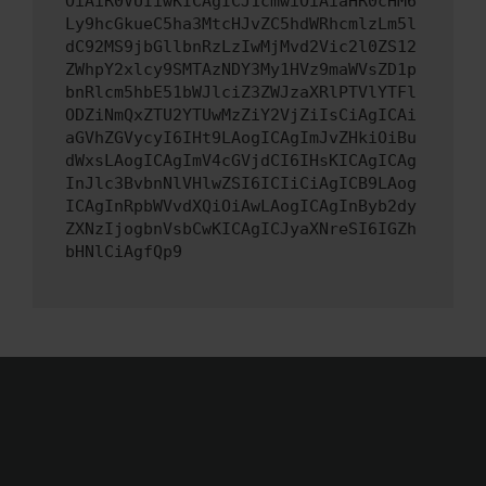
OiAiR0VUIiwKICAgICJ1cmwiOiAiaHR0cHM6
Ly9hcGkueC5ha3MtcHJvZC5hdWRhcmlzLm5l
dC92MS9jbGllbnRzLzIwMjMvd2Vic2l0ZS12
ZWhpY2xlcy9SMTAzNDY3My1HVz9maWVsZD1p
bnRlcm5hbE51bWJlciZ3ZWJzaXRlPTVlYTFl
ODZiNmQxZTU2YTUwMzZiY2VjZiIsCiAgICAi
aGVhZGVycyI6IHt9LAogICAgImJvZHkiOiBu
dWxsLAogICAgImV4cGVjdCI6IHsKICAgICAg
InJlc3BvbnNlVHlwZSI6ICIiCiAgICB9LAog
ICAgInRpbWVvdXQiOiAwLAogICAgInByb2dy
ZXNzIjogbnVsbCwKICAgICJyaXNreSI6IGZh
bHNlCiAgfQp9