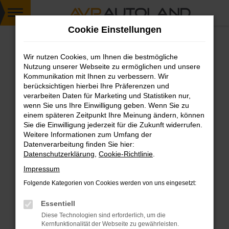
Zum
Cookie Einstellungen
Hauptinhalt
springen
Wir nutzen Cookies, um Ihnen die bestmögliche
FEHLER: NETWORK ERROR
Nutzung unserer Webseite zu ermöglichen und unsere
Kommunikation mit Ihnen zu verbessern. Wir
Beim Laden ist ein Fehler aufgetreten.
berücksichtigen hierbei Ihre Präferenzen und
Hier sind ein paar Tipps, die dir helfen können:
verarbeiten Daten für Marketing und Statistiken nur,
wenn Sie uns Ihre Einwilligung geben. Wenn Sie zu
einem späteren Zeitpunkt Ihre Meinung ändern, können
Überprüfe deine Firewall und deine
Sie die Einwilligung jederzeit für die Zukunft widerrufen.
Internetverbindung.
Weitere Informationen zum Umfang der
Laden andere Webseiten, zum Beispiel deine
Datenverarbeitung finden Sie hier:
Suchmaschine?
Datenschutzerklärung
,
Cookie-Richtlinie
.
Prüfe deine Browsererweiterungen.
Impressum
Manche Erweiterungen, wie Werbeblocker,
Folgende Kategorien von Cookies werden von uns eingesetzt:
können das Laden bestimmter Seiten
verhindern. Funktioniert die Seite in einem
Essentiell
anderen Browser oder in einem privaten
Diese Technologien sind erforderlich, um die
Fenster?
Kernfunktionalität der Webseite zu gewährleisten.