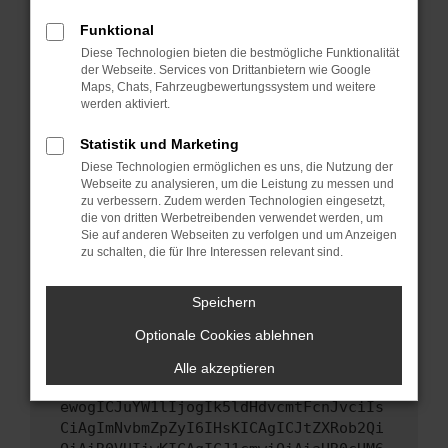
Starte dein Gerät neu.
Funktional
Das kann manchmal helfen, vorübergehende
Diese Technologien bieten die bestmögliche Funktionalität
Probleme zu beheben.
der Webseite. Services von Drittanbietern wie Google
Stelle sicher, dass dein Browser und dein
Maps, Chats, Fahrzeugbewertungssystem und weitere
werden aktiviert.
Betriebssystem auf dem neuesten Stand
sind.
Statistik und Marketing
Veraltete Software birgt nicht nur ein
Diese Technologien ermöglichen es uns, die Nutzung der
Sicherheitsrisiko, sondern kann auch dazu
Webseite zu analysieren, um die Leistung zu messen und
führen, dass bestimmte Funktionen nicht mehr
zu verbessern. Zudem werden Technologien eingesetzt,
unterstützt werden.
die von dritten Werbetreibenden verwendet werden, um
Sie auf anderen Webseiten zu verfolgen und um Anzeigen
Wende dich an den Webseitenbetreiber.
zu schalten, die für Ihre Interessen relevant sind.
Wenn du alle oben genannten Schritte versucht
hast, kontaktiere uns bitte. Wir werden
Speichern
versuchen, das Problem zu beheben. Du kannst
Optionale Cookies ablehnen
uns diesen Text schicken, um uns bei der
Fehlersuche zu unterstützen:
Alle akzeptieren
ewogICJuYW1lIjogIk5ldHdvcmtFcnJvciIs
CiAgImNvbmZpZyI6IHsKICAgICJtZXRob2Qi