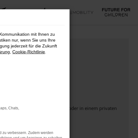
 Kommunikation mit Ihnen zu
stiken nur, wenn Sie uns Ihre
ung jederzeit für die Zukunft
ärung
,
Cookie-Richtlinie
.
Seite in einem anderen Browser oder in einem privaten
Maps, Chats,
nd zu verbessern. Zudem werden