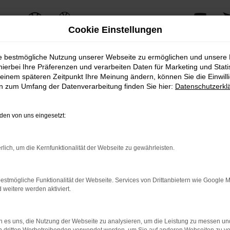
Cookie Einstellungen
ie bestmögliche Nutzung unserer Webseite zu ermöglichen und unsere
hierbei Ihre Präferenzen und verarbeiten Daten für Marketing und Stati
einem späteren Zeitpunkt Ihre Meinung ändern, können Sie die Einwillig
ERROR
en zum Umfang der Datenverarbeitung finden Sie hier:
Datenschutzerkl
en von uns eingesetzt:
ernetverbindung.
rlich, um die Kernfunktionalität der Webseite zu gewährleisten.
e Suchmaschine?
nnen das Laden bestimmter Seiten verhindern. Funktioniert die 
estmögliche Funktionalität der Webseite. Services von Drittanbietern wie Google 
eitere werden aktiviert.
 Probleme zu beheben.
 es uns, die Nutzung der Webseite zu analysieren, um die Leistung zu messen u