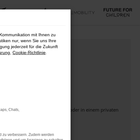
 Kommunikation mit Ihnen zu
stiken nur, wenn Sie uns Ihre
ung jederzeit für die Zukunft
ärung
,
Cookie-Richtlinie
.
Seite in einem anderen Browser oder in einem privaten
Maps, Chats,
nd zu verbessern. Zudem werden