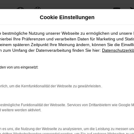
Cookie Einstellungen
ie bestmögliche Nutzung unserer Webseite zu ermöglichen und unsere
hierbei Ihre Präferenzen und verarbeiten Daten für Marketing und Stati
einem späteren Zeitpunkt Ihre Meinung ändern, können Sie die Einwillig
ERROR
en zum Umfang der Datenverarbeitung finden Sie hier:
Datenschutzerkl
en von uns eingesetzt:
ernetverbindung.
rlich, um die Kernfunktionalität der Webseite zu gewährleisten.
e Suchmaschine?
nnen das Laden bestimmter Seiten verhindern. Funktioniert die 
estmögliche Funktionalität der Webseite. Services von Drittanbietern wie Google 
eitere werden aktiviert.
 Probleme zu beheben.
 es uns, die Nutzung der Webseite zu analysieren, um die Leistung zu messen u