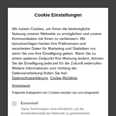
Zum
Cookie Einstellungen
Hauptinhalt
springen
Wir nutzen Cookies, um Ihnen die bestmögliche
FEHLER: NETWORK ERROR
Nutzung unserer Webseite zu ermöglichen und unsere
Kommunikation mit Ihnen zu verbessern. Wir
Beim Laden ist ein Fehler aufgetreten.
berücksichtigen hierbei Ihre Präferenzen und
Hier sind ein paar Tipps, die dir helfen können:
verarbeiten Daten für Marketing und Statistiken nur,
wenn Sie uns Ihre Einwilligung geben. Wenn Sie zu
einem späteren Zeitpunkt Ihre Meinung ändern, können
Überprüfe deine Firewall und deine
Sie die Einwilligung jederzeit für die Zukunft widerrufen.
Internetverbindung.
Weitere Informationen zum Umfang der
Laden andere Webseiten, zum Beispiel deine
Datenverarbeitung finden Sie hier:
Suchmaschine?
Datenschutzerklärung
,
Cookie-Richtlinie
.
Prüfe deine Browsererweiterungen.
Impressum
Manche Erweiterungen, wie Werbeblocker,
Folgende Kategorien von Cookies werden von uns eingesetzt:
können das Laden bestimmter Seiten
verhindern. Funktioniert die Seite in einem
Essentiell
anderen Browser oder in einem privaten
Diese Technologien sind erforderlich, um die
Fenster?
Kernfunktionalität der Webseite zu gewährleisten.