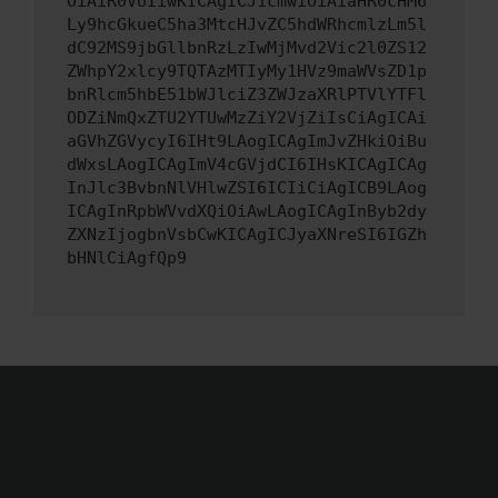
OiAiR0VUIiwKICAgICJ1cmwiOiAiaHR0cHM6
Ly9hcGkueC5ha3MtcHJvZC5hdWRhcmlzLm5l
dC92MS9jbGllbnRzLzIwMjMvd2Vic2l0ZS12
ZWhpY2xlcy9TQTAzMTIyMy1HVz9maWVsZD1p
bnRlcm5hbE51bWJlciZ3ZWJzaXRlPTVlYTFl
ODZiNmQxZTU2YTUwMzZiY2VjZiIsCiAgICAi
aGVhZGVycyI6IHt9LAogICAgImJvZHkiOiBu
dWxsLAogICAgImV4cGVjdCI6IHsKICAgICAg
InJlc3BvbnNlVHlwZSI6ICIiCiAgICB9LAog
ICAgInRpbWVvdXQiOiAwLAogICAgInByb2dy
ZXNzIjogbnVsbCwKICAgICJyaXNreSI6IGZh
bHNlCiAgfQp9