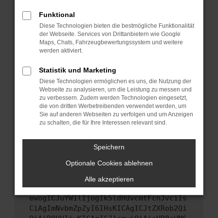
Starte dein Gerät neu.
Funktional
Das kann manchmal helfen, vorübergehende
Diese Technologien bieten die bestmögliche Funktionalität
Probleme zu beheben.
der Webseite. Services von Drittanbietern wie Google
Stelle sicher, dass dein Browser und dein
Maps, Chats, Fahrzeugbewertungssystem und weitere
werden aktiviert.
Betriebssystem auf dem neuesten Stand
sind.
Statistik und Marketing
Veraltete Software birgt nicht nur ein
Diese Technologien ermöglichen es uns, die Nutzung der
Sicherheitsrisiko, sondern kann auch dazu
Webseite zu analysieren, um die Leistung zu messen und
führen, dass bestimmte Funktionen nicht mehr
zu verbessern. Zudem werden Technologien eingesetzt,
unterstützt werden.
die von dritten Werbetreibenden verwendet werden, um
Sie auf anderen Webseiten zu verfolgen und um Anzeigen
Wende dich an den Webseitenbetreiber.
zu schalten, die für Ihre Interessen relevant sind.
Wenn du alle oben genannten Schritte versucht
hast, kontaktiere uns bitte. Wir werden
Speichern
versuchen, das Problem zu beheben. Du kannst
Optionale Cookies ablehnen
uns diesen Text schicken, um uns bei der
Fehlersuche zu unterstützen:
Alle akzeptieren
ewogICJuYW1lIjogIk5ldHdvcmtFcnJvciIs
CiAgImNvbmZpZyI6IHsKICAgICJtZXRob2Qi