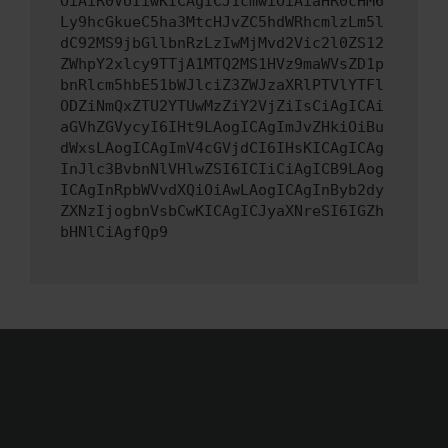
OiAiR0VUIiwKICAgICJ1cmwiOiAiaHR0cHM6
Ly9hcGkueC5ha3MtcHJvZC5hdWRhcmlzLm5l
dC92MS9jbGllbnRzLzIwMjMvd2Vic2l0ZS12
ZWhpY2xlcy9TTjA1MTQ2MS1HVz9maWVsZD1p
bnRlcm5hbE51bWJlciZ3ZWJzaXRlPTVlYTFl
ODZiNmQxZTU2YTUwMzZiY2VjZiIsCiAgICAi
aGVhZGVycyI6IHt9LAogICAgImJvZHkiOiBu
dWxsLAogICAgImV4cGVjdCI6IHsKICAgICAg
InJlc3BvbnNlVHlwZSI6ICIiCiAgICB9LAog
ICAgInRpbWVvdXQiOiAwLAogICAgInByb2dy
ZXNzIjogbnVsbCwKICAgICJyaXNreSI6IGZh
bHNlCiAgfQp9