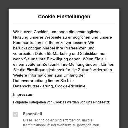
Zum
Cookie Einstellungen
Hauptinhalt
springen
Wir nutzen Cookies, um Ihnen die bestmögliche
FEHLER: NETWORK ERROR
Nutzung unserer Webseite zu ermöglichen und unsere
Kommunikation mit Ihnen zu verbessern. Wir
Beim Laden ist ein Fehler aufgetreten.
berücksichtigen hierbei Ihre Präferenzen und
Hier sind ein paar Tipps, die dir helfen können:
verarbeiten Daten für Marketing und Statistiken nur,
wenn Sie uns Ihre Einwilligung geben. Wenn Sie zu
einem späteren Zeitpunkt Ihre Meinung ändern, können
Überprüfe deine Firewall und deine
Sie die Einwilligung jederzeit für die Zukunft widerrufen.
Internetverbindung.
Weitere Informationen zum Umfang der
Laden andere Webseiten, zum Beispiel deine
Datenverarbeitung finden Sie hier:
Suchmaschine?
Datenschutzerklärung
,
Cookie-Richtlinie
.
Prüfe deine Browsererweiterungen.
Impressum
Manche Erweiterungen, wie Werbeblocker,
Folgende Kategorien von Cookies werden von uns eingesetzt:
können das Laden bestimmter Seiten
verhindern. Funktioniert die Seite in einem
Essentiell
anderen Browser oder in einem privaten
Diese Technologien sind erforderlich, um die
Fenster?
Kernfunktionalität der Webseite zu gewährleisten.