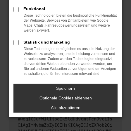
Starte dein Gerät neu.
Funktional
Das kann manchmal helfen, vorübergehende
Diese Technologien bieten die bestmögliche Funktionalität
Probleme zu beheben.
der Webseite. Services von Drittanbietern wie Google
Stelle sicher, dass dein Browser und dein
Maps, Chats, Fahrzeugbewertungssystem und weitere
werden aktiviert.
Betriebssystem auf dem neuesten Stand
sind.
Statistik und Marketing
Veraltete Software birgt nicht nur ein
Diese Technologien ermöglichen es uns, die Nutzung der
Sicherheitsrisiko, sondern kann auch dazu
Webseite zu analysieren, um die Leistung zu messen und
führen, dass bestimmte Funktionen nicht mehr
zu verbessern. Zudem werden Technologien eingesetzt,
unterstützt werden.
die von dritten Werbetreibenden verwendet werden, um
Sie auf anderen Webseiten zu verfolgen und um Anzeigen
Wende dich an den Webseitenbetreiber.
zu schalten, die für Ihre Interessen relevant sind.
Wenn du alle oben genannten Schritte versucht
hast, kontaktiere uns bitte. Wir werden
Speichern
versuchen, das Problem zu beheben. Du kannst
Optionale Cookies ablehnen
uns diesen Text schicken, um uns bei der
Fehlersuche zu unterstützen:
Alle akzeptieren
ewogICJuYW1lIjogIk5ldHdvcmtFcnJvciIs
CiAgImNvbmZpZyI6IHsKICAgICJtZXRob2Qi