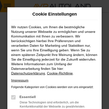
Zum
Cookie Einstellungen
Hauptinhalt
springen
Wir nutzen Cookies, um Ihnen die bestmögliche
FEHLER: NETWORK ERROR
Nutzung unserer Webseite zu ermöglichen und unsere
Kommunikation mit Ihnen zu verbessern. Wir
Beim Laden ist ein Fehler aufgetreten.
berücksichtigen hierbei Ihre Präferenzen und
Hier sind ein paar Tipps, die dir helfen können:
verarbeiten Daten für Marketing und Statistiken nur,
wenn Sie uns Ihre Einwilligung geben. Wenn Sie zu
einem späteren Zeitpunkt Ihre Meinung ändern, können
Überprüfe deine Firewall und deine
Sie die Einwilligung jederzeit für die Zukunft widerrufen.
Internetverbindung.
Weitere Informationen zum Umfang der
Laden andere Webseiten, zum Beispiel deine
Datenverarbeitung finden Sie hier:
Suchmaschine?
Datenschutzerklärung
,
Cookie-Richtlinie
.
Prüfe deine Browsererweiterungen.
Impressum
Manche Erweiterungen, wie Werbeblocker,
Folgende Kategorien von Cookies werden von uns eingesetzt:
können das Laden bestimmter Seiten
verhindern. Funktioniert die Seite in einem
Essentiell
anderen Browser oder in einem privaten
Diese Technologien sind erforderlich, um die
Fenster?
Kernfunktionalität der Webseite zu gewährleisten.