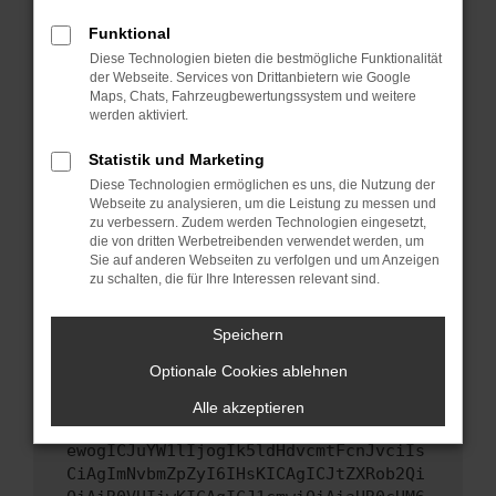
Starte dein Gerät neu.
Funktional
Das kann manchmal helfen, vorübergehende
Diese Technologien bieten die bestmögliche Funktionalität
Probleme zu beheben.
der Webseite. Services von Drittanbietern wie Google
Stelle sicher, dass dein Browser und dein
Maps, Chats, Fahrzeugbewertungssystem und weitere
werden aktiviert.
Betriebssystem auf dem neuesten Stand
sind.
Statistik und Marketing
Veraltete Software birgt nicht nur ein
Diese Technologien ermöglichen es uns, die Nutzung der
Sicherheitsrisiko, sondern kann auch dazu
Webseite zu analysieren, um die Leistung zu messen und
führen, dass bestimmte Funktionen nicht mehr
zu verbessern. Zudem werden Technologien eingesetzt,
unterstützt werden.
die von dritten Werbetreibenden verwendet werden, um
Sie auf anderen Webseiten zu verfolgen und um Anzeigen
Wende dich an den Webseitenbetreiber.
zu schalten, die für Ihre Interessen relevant sind.
Wenn du alle oben genannten Schritte versucht
hast, kontaktiere uns bitte. Wir werden
Speichern
versuchen, das Problem zu beheben. Du kannst
Optionale Cookies ablehnen
uns diesen Text schicken, um uns bei der
Fehlersuche zu unterstützen:
Alle akzeptieren
ewogICJuYW1lIjogIk5ldHdvcmtFcnJvciIs
CiAgImNvbmZpZyI6IHsKICAgICJtZXRob2Qi