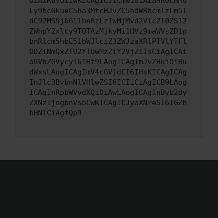
OiAiR0VUIiwKICAgICJ1cmwiOiAiaHR0cHM6
Ly9hcGkueC5ha3MtcHJvZC5hdWRhcmlzLm5l
dC92MS9jbGllbnRzLzIwMjMvd2Vic2l0ZS12
ZWhpY2xlcy9TQTAzMjkyMi1HVz9maWVsZD1p
bnRlcm5hbE51bWJlciZ3ZWJzaXRlPTVlYTFl
ODZiNmQxZTU2YTUwMzZiY2VjZiIsCiAgICAi
aGVhZGVycyI6IHt9LAogICAgImJvZHkiOiBu
dWxsLAogICAgImV4cGVjdCI6IHsKICAgICAg
InJlc3BvbnNlVHlwZSI6ICIiCiAgICB9LAog
ICAgInRpbWVvdXQiOiAwLAogICAgInByb2dy
ZXNzIjogbnVsbCwKICAgICJyaXNreSI6IGZh
bHNlCiAgfQp9