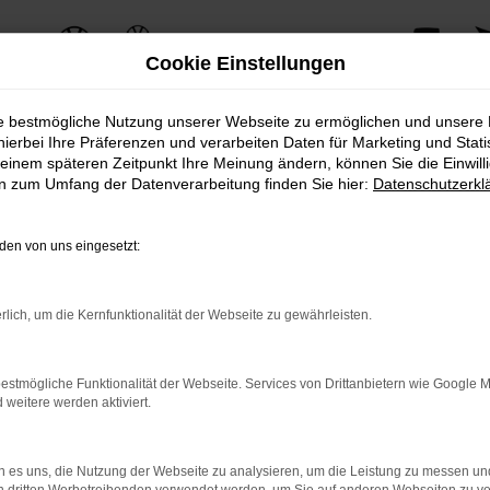
Cookie Einstellungen
ie bestmögliche Nutzung unserer Webseite zu ermöglichen und unsere
hierbei Ihre Präferenzen und verarbeiten Daten für Marketing und Stati
einem späteren Zeitpunkt Ihre Meinung ändern, können Sie die Einwillig
ERROR
en zum Umfang der Datenverarbeitung finden Sie hier:
Datenschutzerkl
en von uns eingesetzt:
ernetverbindung.
rlich, um die Kernfunktionalität der Webseite zu gewährleisten.
e Suchmaschine?
nnen das Laden bestimmter Seiten verhindern. Funktioniert die 
estmögliche Funktionalität der Webseite. Services von Drittanbietern wie Google 
eitere werden aktiviert.
 Probleme zu beheben.
 es uns, die Nutzung der Webseite zu analysieren, um die Leistung zu messen u