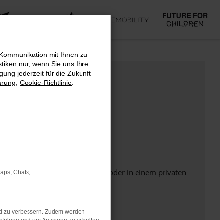
 Kommunikation mit Ihnen zu
stiken nur, wenn Sie uns Ihre
ung jederzeit für die Zukunft
ärung
,
Cookie-Richtlinie
.
Seite in einem anderen Browser oder in einem privaten
Maps, Chats,
nd zu verbessern. Zudem werden