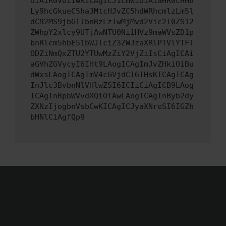
OiAiR0VUIiwKICAgICJ1cmwiOiAiaHR0cHM6
Ly9hcGkueC5ha3MtcHJvZC5hdWRhcmlzLm5l
dC92MS9jbGllbnRzLzIwMjMvd2Vic2l0ZS12
ZWhpY2xlcy9UTjAwNTU0Ni1HVz9maWVsZD1p
bnRlcm5hbE51bWJlciZ3ZWJzaXRlPTVlYTFl
ODZiNmQxZTU2YTUwMzZiY2VjZiIsCiAgICAi
aGVhZGVycyI6IHt9LAogICAgImJvZHkiOiBu
dWxsLAogICAgImV4cGVjdCI6IHsKICAgICAg
InJlc3BvbnNlVHlwZSI6ICIiCiAgICB9LAog
ICAgInRpbWVvdXQiOiAwLAogICAgInByb2dy
ZXNzIjogbnVsbCwKICAgICJyaXNreSI6IGZh
bHNlCiAgfQp9