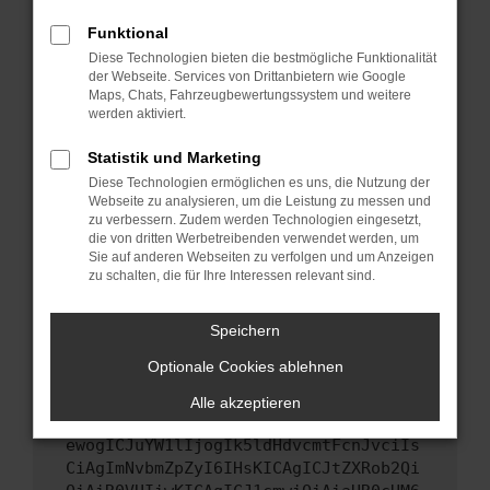
Starte dein Gerät neu.
Funktional
Das kann manchmal helfen, vorübergehende
Diese Technologien bieten die bestmögliche Funktionalität
Probleme zu beheben.
der Webseite. Services von Drittanbietern wie Google
Stelle sicher, dass dein Browser und dein
Maps, Chats, Fahrzeugbewertungssystem und weitere
werden aktiviert.
Betriebssystem auf dem neuesten Stand
sind.
Statistik und Marketing
Veraltete Software birgt nicht nur ein
Diese Technologien ermöglichen es uns, die Nutzung der
Sicherheitsrisiko, sondern kann auch dazu
Webseite zu analysieren, um die Leistung zu messen und
führen, dass bestimmte Funktionen nicht mehr
zu verbessern. Zudem werden Technologien eingesetzt,
unterstützt werden.
die von dritten Werbetreibenden verwendet werden, um
Sie auf anderen Webseiten zu verfolgen und um Anzeigen
Wende dich an den Webseitenbetreiber.
zu schalten, die für Ihre Interessen relevant sind.
Wenn du alle oben genannten Schritte versucht
hast, kontaktiere uns bitte. Wir werden
Speichern
versuchen, das Problem zu beheben. Du kannst
Optionale Cookies ablehnen
uns diesen Text schicken, um uns bei der
Fehlersuche zu unterstützen:
Alle akzeptieren
ewogICJuYW1lIjogIk5ldHdvcmtFcnJvciIs
CiAgImNvbmZpZyI6IHsKICAgICJtZXRob2Qi