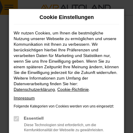
Zum
Cookie Einstellungen
Hauptinhalt
springen
Wir nutzen Cookies, um Ihnen die bestmögliche
FEHLER: NETWORK ERROR
Nutzung unserer Webseite zu ermöglichen und unsere
Kommunikation mit Ihnen zu verbessern. Wir
Beim Laden ist ein Fehler aufgetreten.
berücksichtigen hierbei Ihre Präferenzen und
Hier sind ein paar Tipps, die dir helfen können:
verarbeiten Daten für Marketing und Statistiken nur,
wenn Sie uns Ihre Einwilligung geben. Wenn Sie zu
einem späteren Zeitpunkt Ihre Meinung ändern, können
Überprüfe deine Firewall und deine
Sie die Einwilligung jederzeit für die Zukunft widerrufen.
Internetverbindung.
Weitere Informationen zum Umfang der
Laden andere Webseiten, zum Beispiel deine
Datenverarbeitung finden Sie hier:
Suchmaschine?
Datenschutzerklärung
,
Cookie-Richtlinie
.
Prüfe deine Browsererweiterungen.
Impressum
Manche Erweiterungen, wie Werbeblocker,
Folgende Kategorien von Cookies werden von uns eingesetzt:
können das Laden bestimmter Seiten
verhindern. Funktioniert die Seite in einem
Essentiell
anderen Browser oder in einem privaten
Diese Technologien sind erforderlich, um die
Fenster?
Kernfunktionalität der Webseite zu gewährleisten.