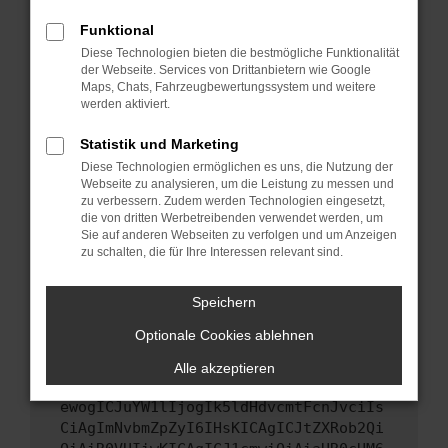
Starte dein Gerät neu.
Funktional
Das kann manchmal helfen, vorübergehende
Diese Technologien bieten die bestmögliche Funktionalität
Probleme zu beheben.
der Webseite. Services von Drittanbietern wie Google
Stelle sicher, dass dein Browser und dein
Maps, Chats, Fahrzeugbewertungssystem und weitere
werden aktiviert.
Betriebssystem auf dem neuesten Stand
sind.
Statistik und Marketing
Veraltete Software birgt nicht nur ein
Diese Technologien ermöglichen es uns, die Nutzung der
Sicherheitsrisiko, sondern kann auch dazu
Webseite zu analysieren, um die Leistung zu messen und
führen, dass bestimmte Funktionen nicht mehr
zu verbessern. Zudem werden Technologien eingesetzt,
unterstützt werden.
die von dritten Werbetreibenden verwendet werden, um
Sie auf anderen Webseiten zu verfolgen und um Anzeigen
Wende dich an den Webseitenbetreiber.
zu schalten, die für Ihre Interessen relevant sind.
Wenn du alle oben genannten Schritte versucht
hast, kontaktiere uns bitte. Wir werden
Speichern
versuchen, das Problem zu beheben. Du kannst
Optionale Cookies ablehnen
uns diesen Text schicken, um uns bei der
Fehlersuche zu unterstützen:
Alle akzeptieren
ewogICJuYW1lIjogIk5ldHdvcmtFcnJvciIs
CiAgImNvbmZpZyI6IHsKICAgICJtZXRob2Qi