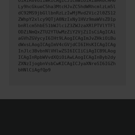
OiAiR0VUIiwKICAgICJ1cmwiOiAiaHR0cHM6
Ly9hcGkueC5ha3MtcHJvZC5hdWRhcmlzLm5l
dC92MS9jbGllbnRzLzIwMjMvd2Vic2l0ZS12
ZWhpY2xlcy9QTjA0NzIxNy1HVz9maWVsZD1p
bnRlcm5hbE51bWJlciZ3ZWJzaXRlPTVlYTFl
ODZiNmQxZTU2YTUwMzZiY2VjZiIsCiAgICAi
aGVhZGVycyI6IHt9LAogICAgImJvZHkiOiBu
dWxsLAogICAgImV4cGVjdCI6IHsKICAgICAg
InJlc3BvbnNlVHlwZSI6ICIiCiAgICB9LAog
ICAgInRpbWVvdXQiOiAwLAogICAgInByb2dy
ZXNzIjogbnVsbCwKICAgICJyaXNreSI6IGZh
bHNlCiAgfQp9