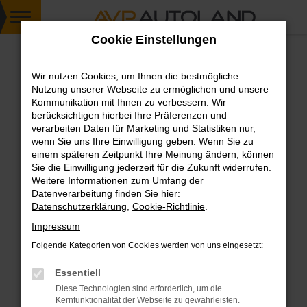
Zum
Cookie Einstellungen
Hauptinhalt
springen
Wir nutzen Cookies, um Ihnen die bestmögliche
FEHLER: NETWORK ERROR
Nutzung unserer Webseite zu ermöglichen und unsere
Kommunikation mit Ihnen zu verbessern. Wir
Beim Laden ist ein Fehler aufgetreten.
berücksichtigen hierbei Ihre Präferenzen und
Hier sind ein paar Tipps, die dir helfen können:
verarbeiten Daten für Marketing und Statistiken nur,
wenn Sie uns Ihre Einwilligung geben. Wenn Sie zu
einem späteren Zeitpunkt Ihre Meinung ändern, können
Überprüfe deine Firewall und deine
Sie die Einwilligung jederzeit für die Zukunft widerrufen.
Internetverbindung.
Weitere Informationen zum Umfang der
Laden andere Webseiten, zum Beispiel deine
Datenverarbeitung finden Sie hier:
Suchmaschine?
Datenschutzerklärung
,
Cookie-Richtlinie
.
Prüfe deine Browsererweiterungen.
Impressum
Manche Erweiterungen, wie Werbeblocker,
Folgende Kategorien von Cookies werden von uns eingesetzt:
können das Laden bestimmter Seiten
verhindern. Funktioniert die Seite in einem
Essentiell
anderen Browser oder in einem privaten
Diese Technologien sind erforderlich, um die
Fenster?
Kernfunktionalität der Webseite zu gewährleisten.