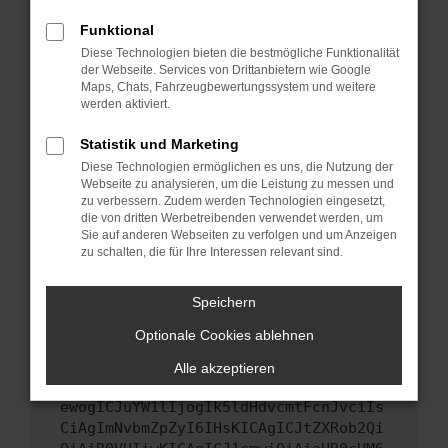
Starte dein Gerät neu.
Funktional
Das kann manchmal helfen, vorübergehende
Diese Technologien bieten die bestmögliche Funktionalität
Probleme zu beheben.
der Webseite. Services von Drittanbietern wie Google
Stelle sicher, dass dein Browser und dein
Maps, Chats, Fahrzeugbewertungssystem und weitere
werden aktiviert.
Betriebssystem auf dem neuesten Stand
sind.
Statistik und Marketing
Veraltete Software birgt nicht nur ein
Diese Technologien ermöglichen es uns, die Nutzung der
Sicherheitsrisiko, sondern kann auch dazu
Webseite zu analysieren, um die Leistung zu messen und
führen, dass bestimmte Funktionen nicht mehr
zu verbessern. Zudem werden Technologien eingesetzt,
unterstützt werden.
die von dritten Werbetreibenden verwendet werden, um
Sie auf anderen Webseiten zu verfolgen und um Anzeigen
Wende dich an den Webseitenbetreiber.
zu schalten, die für Ihre Interessen relevant sind.
Wenn du alle oben genannten Schritte versucht
hast, kontaktiere uns bitte. Wir werden
Speichern
versuchen, das Problem zu beheben. Du kannst
Optionale Cookies ablehnen
uns diesen Text schicken, um uns bei der
Fehlersuche zu unterstützen:
Alle akzeptieren
ewogICJuYW1lIjogIk5ldHdvcmtFcnJvciIs
CiAgImNvbmZpZyI6IHsKICAgICJtZXRob2Qi