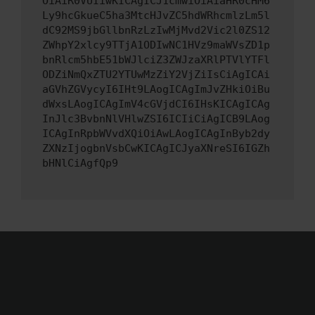
OiAiR0VUIiwKICAgICJ1cmwiOiAiaHR0cHM6
Ly9hcGkueC5ha3MtcHJvZC5hdWRhcmlzLm5l
dC92MS9jbGllbnRzLzIwMjMvd2Vic2l0ZS12
ZWhpY2xlcy9TTjA1ODIwNC1HVz9maWVsZD1p
bnRlcm5hbE51bWJlciZ3ZWJzaXRlPTVlYTFl
ODZiNmQxZTU2YTUwMzZiY2VjZiIsCiAgICAi
aGVhZGVycyI6IHt9LAogICAgImJvZHkiOiBu
dWxsLAogICAgImV4cGVjdCI6IHsKICAgICAg
InJlc3BvbnNlVHlwZSI6ICIiCiAgICB9LAog
ICAgInRpbWVvdXQiOiAwLAogICAgInByb2dy
ZXNzIjogbnVsbCwKICAgICJyaXNreSI6IGZh
bHNlCiAgfQp9