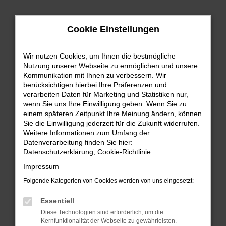
Zum
Cookie Einstellungen
Hauptinhalt
springen
Wir nutzen Cookies, um Ihnen die bestmögliche
FEHLER: NETWORK ERROR
Nutzung unserer Webseite zu ermöglichen und unsere
Kommunikation mit Ihnen zu verbessern. Wir
Beim Laden ist ein Fehler aufgetreten.
berücksichtigen hierbei Ihre Präferenzen und
Hier sind ein paar Tipps, die dir helfen können:
verarbeiten Daten für Marketing und Statistiken nur,
wenn Sie uns Ihre Einwilligung geben. Wenn Sie zu
einem späteren Zeitpunkt Ihre Meinung ändern, können
Überprüfe deine Firewall und deine
Sie die Einwilligung jederzeit für die Zukunft widerrufen.
Internetverbindung.
Weitere Informationen zum Umfang der
Laden andere Webseiten, zum Beispiel deine
Datenverarbeitung finden Sie hier:
Suchmaschine?
Datenschutzerklärung
,
Cookie-Richtlinie
.
Prüfe deine Browsererweiterungen.
Impressum
Manche Erweiterungen, wie Werbeblocker,
Folgende Kategorien von Cookies werden von uns eingesetzt:
können das Laden bestimmter Seiten
verhindern. Funktioniert die Seite in einem
Essentiell
anderen Browser oder in einem privaten
Diese Technologien sind erforderlich, um die
Fenster?
Kernfunktionalität der Webseite zu gewährleisten.