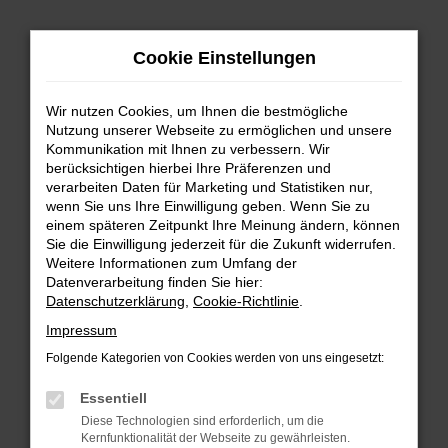
Zum
Cookie Einstellungen
Hauptinhalt
springen
Wir nutzen Cookies, um Ihnen die bestmögliche
FEHLER: NETWORK ERROR
Nutzung unserer Webseite zu ermöglichen und unsere
Kommunikation mit Ihnen zu verbessern. Wir
Beim Laden ist ein Fehler aufgetreten.
berücksichtigen hierbei Ihre Präferenzen und
Hier sind ein paar Tipps, die dir helfen können:
verarbeiten Daten für Marketing und Statistiken nur,
wenn Sie uns Ihre Einwilligung geben. Wenn Sie zu
einem späteren Zeitpunkt Ihre Meinung ändern, können
Überprüfe deine Firewall und deine
Sie die Einwilligung jederzeit für die Zukunft widerrufen.
Internetverbindung.
Weitere Informationen zum Umfang der
Laden andere Webseiten, zum Beispiel deine
Datenverarbeitung finden Sie hier:
Suchmaschine?
Datenschutzerklärung
,
Cookie-Richtlinie
.
Prüfe deine Browsererweiterungen.
Impressum
Manche Erweiterungen, wie Werbeblocker,
Folgende Kategorien von Cookies werden von uns eingesetzt:
können das Laden bestimmter Seiten
verhindern. Funktioniert die Seite in einem
Essentiell
anderen Browser oder in einem privaten
Diese Technologien sind erforderlich, um die
Fenster?
Kernfunktionalität der Webseite zu gewährleisten.