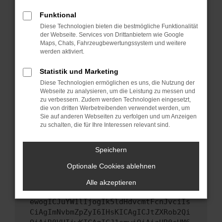
Starte dein Gerät neu.
Funktional
Das kann manchmal helfen, vorübergehende
Diese Technologien bieten die bestmögliche Funktionalität
Probleme zu beheben.
der Webseite. Services von Drittanbietern wie Google
Stelle sicher, dass dein Browser und dein
Maps, Chats, Fahrzeugbewertungssystem und weitere
werden aktiviert.
Betriebssystem auf dem neuesten Stand
sind.
Statistik und Marketing
Veraltete Software birgt nicht nur ein
Diese Technologien ermöglichen es uns, die Nutzung der
Sicherheitsrisiko, sondern kann auch dazu
Webseite zu analysieren, um die Leistung zu messen und
führen, dass bestimmte Funktionen nicht mehr
zu verbessern. Zudem werden Technologien eingesetzt,
unterstützt werden.
die von dritten Werbetreibenden verwendet werden, um
Sie auf anderen Webseiten zu verfolgen und um Anzeigen
Wende dich an den Webseitenbetreiber.
zu schalten, die für Ihre Interessen relevant sind.
Wenn du alle oben genannten Schritte versucht
hast, kontaktiere uns bitte. Wir werden
Speichern
versuchen, das Problem zu beheben. Du kannst
Optionale Cookies ablehnen
uns diesen Text schicken, um uns bei der
Fehlersuche zu unterstützen:
Alle akzeptieren
ewogICJuYW1lIjogIk5ldHdvcmtFcnJvciIs
CiAgImNvbmZpZyI6IHsKICAgICJtZXRob2Qi