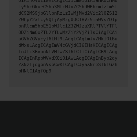
OiAiR0VUIiwKICAgICJ1cmwiOiAiaHR0cHM6
Ly9hcGkueC5ha3MtcHJvZC5hdWRhcmlzLm5l
dC92MS9jbGllbnRzLzIwMjMvd2Vic2l0ZS12
ZWhpY2xlcy9QTjAyMzg0OC1HVz9maWVsZD1p
bnRlcm5hbE51bWJlciZ3ZWJzaXRlPTVlYTFl
ODZiNmQxZTU2YTUwMzZiY2VjZiIsCiAgICAi
aGVhZGVycyI6IHt9LAogICAgImJvZHkiOiBu
dWxsLAogICAgImV4cGVjdCI6IHsKICAgICAg
InJlc3BvbnNlVHlwZSI6ICIiCiAgICB9LAog
ICAgInRpbWVvdXQiOiAwLAogICAgInByb2dy
ZXNzIjogbnVsbCwKICAgICJyaXNreSI6IGZh
bHNlCiAgfQp9