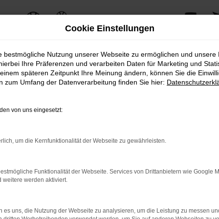
Cookie Einstellungen
ie bestmögliche Nutzung unserer Webseite zu ermöglichen und unsere
hierbei Ihre Präferenzen und verarbeiten Daten für Marketing und Stati
einem späteren Zeitpunkt Ihre Meinung ändern, können Sie die Einwillig
ERROR
en zum Umfang der Datenverarbeitung finden Sie hier:
Datenschutzerkl
en von uns eingesetzt:
ernetverbindung.
rlich, um die Kernfunktionalität der Webseite zu gewährleisten.
e Suchmaschine?
nnen das Laden bestimmter Seiten verhindern. Funktioniert die 
estmögliche Funktionalität der Webseite. Services von Drittanbietern wie Google 
eitere werden aktiviert.
 Probleme zu beheben.
 es uns, die Nutzung der Webseite zu analysieren, um die Leistung zu messen u