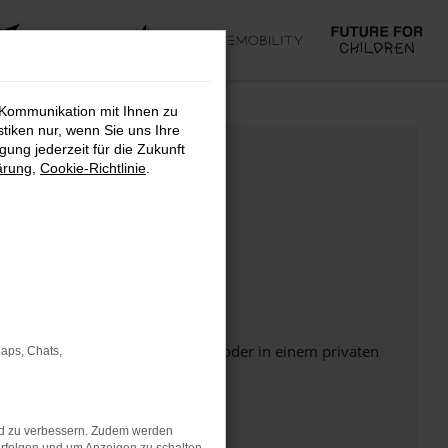
 Kommunikation mit Ihnen zu
stiken nur, wenn Sie uns Ihre
ung jederzeit für die Zukunft
ärung
,
Cookie-Richtlinie
.
Seite in einem anderen Browser oder in einem privaten
Maps, Chats,
nd zu verbessern. Zudem werden