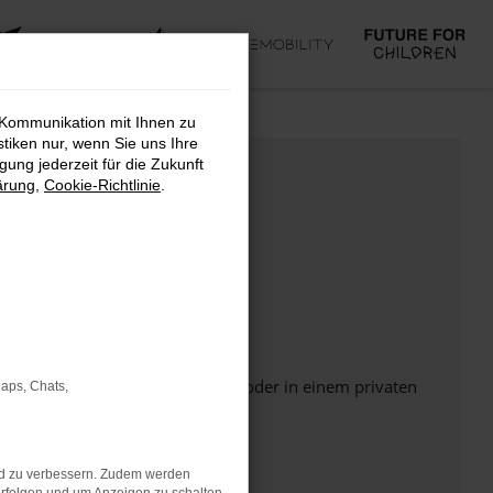
 Kommunikation mit Ihnen zu
stiken nur, wenn Sie uns Ihre
ung jederzeit für die Zukunft
ärung
,
Cookie-Richtlinie
.
Seite in einem anderen Browser oder in einem privaten
Maps, Chats,
nd zu verbessern. Zudem werden