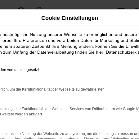
Cookie Einstellungen
ie bestmögliche Nutzung unserer Webseite zu ermöglichen und unsere
hierbei Ihre Präferenzen und verarbeiten Daten für Marketing und Stati
einem späteren Zeitpunkt Ihre Meinung ändern, können Sie die Einwillig
ERROR
en zum Umfang der Datenverarbeitung finden Sie hier:
Datenschutzerkl
en von uns eingesetzt:
ernetverbindung.
rlich, um die Kernfunktionalität der Webseite zu gewährleisten.
e Suchmaschine?
nnen das Laden bestimmter Seiten verhindern. Funktioniert die 
estmögliche Funktionalität der Webseite. Services von Drittanbietern wie Google 
eitere werden aktiviert.
 Probleme zu beheben.
 es uns, die Nutzung der Webseite zu analysieren, um die Leistung zu messen u