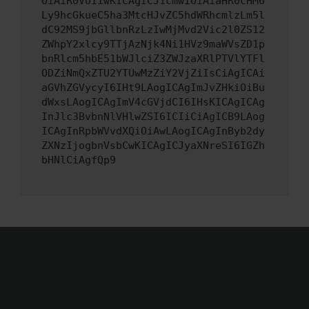
OiAiR0VUIiwKICAgICJ1cmwiOiAiaHR0cHM6
Ly9hcGkueC5ha3MtcHJvZC5hdWRhcmlzLm5l
dC92MS9jbGllbnRzLzIwMjMvd2Vic2l0ZS12
ZWhpY2xlcy9TTjAzNjk4Ni1HVz9maWVsZD1p
bnRlcm5hbE51bWJlciZ3ZWJzaXRlPTVlYTFl
ODZiNmQxZTU2YTUwMzZiY2VjZiIsCiAgICAi
aGVhZGVycyI6IHt9LAogICAgImJvZHkiOiBu
dWxsLAogICAgImV4cGVjdCI6IHsKICAgICAg
InJlc3BvbnNlVHlwZSI6ICIiCiAgICB9LAog
ICAgInRpbWVvdXQiOiAwLAogICAgInByb2dy
ZXNzIjogbnVsbCwKICAgICJyaXNreSI6IGZh
bHNlCiAgfQp9