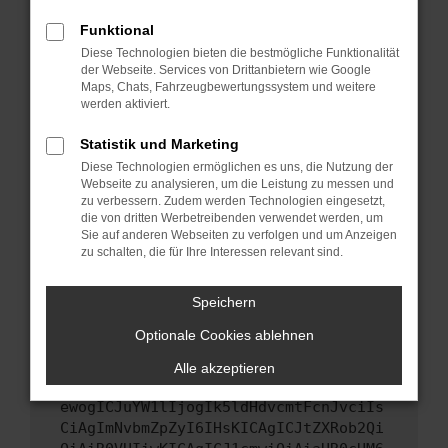
Starte dein Gerät neu.
Funktional
Das kann manchmal helfen, vorübergehende
Diese Technologien bieten die bestmögliche Funktionalität
Probleme zu beheben.
der Webseite. Services von Drittanbietern wie Google
Stelle sicher, dass dein Browser und dein
Maps, Chats, Fahrzeugbewertungssystem und weitere
werden aktiviert.
Betriebssystem auf dem neuesten Stand
sind.
Statistik und Marketing
Veraltete Software birgt nicht nur ein
Diese Technologien ermöglichen es uns, die Nutzung der
Sicherheitsrisiko, sondern kann auch dazu
Webseite zu analysieren, um die Leistung zu messen und
führen, dass bestimmte Funktionen nicht mehr
zu verbessern. Zudem werden Technologien eingesetzt,
unterstützt werden.
die von dritten Werbetreibenden verwendet werden, um
Sie auf anderen Webseiten zu verfolgen und um Anzeigen
Wende dich an den Webseitenbetreiber.
zu schalten, die für Ihre Interessen relevant sind.
Wenn du alle oben genannten Schritte versucht
hast, kontaktiere uns bitte. Wir werden
Speichern
versuchen, das Problem zu beheben. Du kannst
Optionale Cookies ablehnen
uns diesen Text schicken, um uns bei der
Fehlersuche zu unterstützen:
Alle akzeptieren
ewogICJuYW1lIjogIk5ldHdvcmtFcnJvciIs
CiAgImNvbmZpZyI6IHsKICAgICJtZXRob2Qi