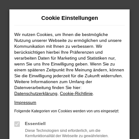
Zum
Cookie Einstellungen
Hauptinhalt
springen
Wir nutzen Cookies, um Ihnen die bestmögliche
FEHLER: NETWORK ERROR
Nutzung unserer Webseite zu ermöglichen und unsere
Kommunikation mit Ihnen zu verbessern. Wir
Beim Laden ist ein Fehler aufgetreten.
berücksichtigen hierbei Ihre Präferenzen und
Hier sind ein paar Tipps, die dir helfen können:
verarbeiten Daten für Marketing und Statistiken nur,
wenn Sie uns Ihre Einwilligung geben. Wenn Sie zu
einem späteren Zeitpunkt Ihre Meinung ändern, können
Überprüfe deine Firewall und deine
Sie die Einwilligung jederzeit für die Zukunft widerrufen.
Internetverbindung.
Weitere Informationen zum Umfang der
Laden andere Webseiten, zum Beispiel deine
Datenverarbeitung finden Sie hier:
Suchmaschine?
Datenschutzerklärung
,
Cookie-Richtlinie
.
Prüfe deine Browsererweiterungen.
Impressum
Manche Erweiterungen, wie Werbeblocker,
Folgende Kategorien von Cookies werden von uns eingesetzt:
können das Laden bestimmter Seiten
verhindern. Funktioniert die Seite in einem
Essentiell
anderen Browser oder in einem privaten
Diese Technologien sind erforderlich, um die
Fenster?
Kernfunktionalität der Webseite zu gewährleisten.