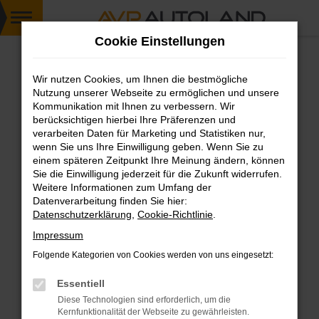
Zum
Cookie Einstellungen
Hauptinhalt
springen
Wir nutzen Cookies, um Ihnen die bestmögliche
FEHLER: NETWORK ERROR
Nutzung unserer Webseite zu ermöglichen und unsere
Kommunikation mit Ihnen zu verbessern. Wir
Beim Laden ist ein Fehler aufgetreten.
berücksichtigen hierbei Ihre Präferenzen und
Hier sind ein paar Tipps, die dir helfen können:
verarbeiten Daten für Marketing und Statistiken nur,
wenn Sie uns Ihre Einwilligung geben. Wenn Sie zu
einem späteren Zeitpunkt Ihre Meinung ändern, können
Überprüfe deine Firewall und deine
Sie die Einwilligung jederzeit für die Zukunft widerrufen.
Internetverbindung.
Weitere Informationen zum Umfang der
Laden andere Webseiten, zum Beispiel deine
Datenverarbeitung finden Sie hier:
Suchmaschine?
Datenschutzerklärung
,
Cookie-Richtlinie
.
Prüfe deine Browsererweiterungen.
Impressum
Manche Erweiterungen, wie Werbeblocker,
Folgende Kategorien von Cookies werden von uns eingesetzt:
können das Laden bestimmter Seiten
verhindern. Funktioniert die Seite in einem
Essentiell
anderen Browser oder in einem privaten
Diese Technologien sind erforderlich, um die
Fenster?
Kernfunktionalität der Webseite zu gewährleisten.