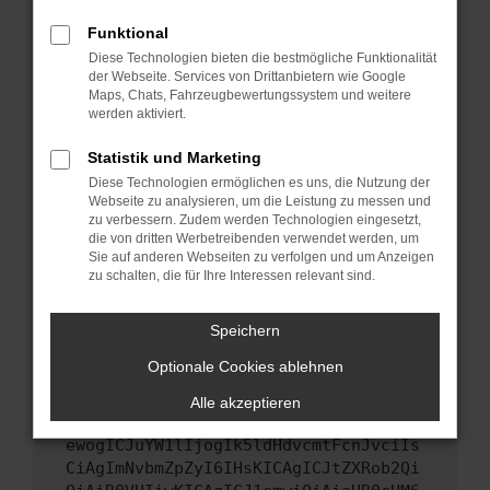
Starte dein Gerät neu.
Funktional
Das kann manchmal helfen, vorübergehende
Diese Technologien bieten die bestmögliche Funktionalität
Probleme zu beheben.
der Webseite. Services von Drittanbietern wie Google
Stelle sicher, dass dein Browser und dein
Maps, Chats, Fahrzeugbewertungssystem und weitere
werden aktiviert.
Betriebssystem auf dem neuesten Stand
sind.
Statistik und Marketing
Veraltete Software birgt nicht nur ein
Diese Technologien ermöglichen es uns, die Nutzung der
Sicherheitsrisiko, sondern kann auch dazu
Webseite zu analysieren, um die Leistung zu messen und
führen, dass bestimmte Funktionen nicht mehr
zu verbessern. Zudem werden Technologien eingesetzt,
unterstützt werden.
die von dritten Werbetreibenden verwendet werden, um
Sie auf anderen Webseiten zu verfolgen und um Anzeigen
Wende dich an den Webseitenbetreiber.
zu schalten, die für Ihre Interessen relevant sind.
Wenn du alle oben genannten Schritte versucht
hast, kontaktiere uns bitte. Wir werden
Speichern
versuchen, das Problem zu beheben. Du kannst
Optionale Cookies ablehnen
uns diesen Text schicken, um uns bei der
Fehlersuche zu unterstützen:
Alle akzeptieren
ewogICJuYW1lIjogIk5ldHdvcmtFcnJvciIs
CiAgImNvbmZpZyI6IHsKICAgICJtZXRob2Qi