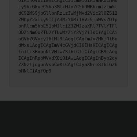
OiAiR0VUIiwKICAgICJ1cmwiOiAiaHR0cHM6
Ly9hcGkueC5ha3MtcHJvZC5hdWRhcmlzLm5l
dC92MS9jbGllbnRzLzIwMjMvd2Vic2l0ZS12
ZWhpY2xlcy9TTjA3MzY0Mi1HVz9maWVsZD1p
bnRlcm5hbE51bWJlciZ3ZWJzaXRlPTVlYTFl
ODZiNmQxZTU2YTUwMzZiY2VjZiIsCiAgICAi
aGVhZGVycyI6IHt9LAogICAgImJvZHkiOiBu
dWxsLAogICAgImV4cGVjdCI6IHsKICAgICAg
InJlc3BvbnNlVHlwZSI6ICIiCiAgICB9LAog
ICAgInRpbWVvdXQiOiAwLAogICAgInByb2dy
ZXNzIjogbnVsbCwKICAgICJyaXNreSI6IGZh
bHNlCiAgfQp9