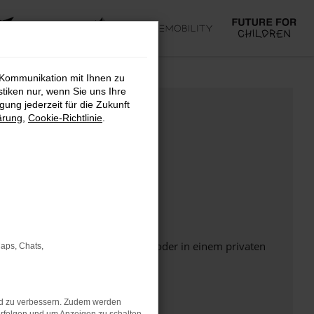
 Kommunikation mit Ihnen zu
stiken nur, wenn Sie uns Ihre
ung jederzeit für die Zukunft
ärung
,
Cookie-Richtlinie
.
Seite in einem anderen Browser oder in einem privaten
Maps, Chats,
nd zu verbessern. Zudem werden