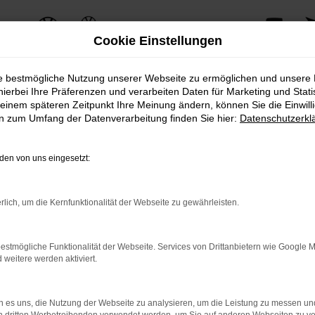
Cookie Einstellungen
ie bestmögliche Nutzung unserer Webseite zu ermöglichen und unsere
hierbei Ihre Präferenzen und verarbeiten Daten für Marketing und Stati
einem späteren Zeitpunkt Ihre Meinung ändern, können Sie die Einwillig
ERROR
en zum Umfang der Datenverarbeitung finden Sie hier:
Datenschutzerkl
en von uns eingesetzt:
ernetverbindung.
rlich, um die Kernfunktionalität der Webseite zu gewährleisten.
e Suchmaschine?
nnen das Laden bestimmter Seiten verhindern. Funktioniert die 
estmögliche Funktionalität der Webseite. Services von Drittanbietern wie Google 
eitere werden aktiviert.
 Probleme zu beheben.
 es uns, die Nutzung der Webseite zu analysieren, um die Leistung zu messen u