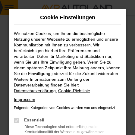
Zum
Cookie Einstellungen
Hauptinhalt
springen
Wir nutzen Cookies, um Ihnen die bestmögliche
FEHLER: NETWORK ERROR
Nutzung unserer Webseite zu ermöglichen und unsere
Kommunikation mit Ihnen zu verbessern. Wir
Beim Laden ist ein Fehler aufgetreten.
berücksichtigen hierbei Ihre Präferenzen und
Hier sind ein paar Tipps, die dir helfen können:
verarbeiten Daten für Marketing und Statistiken nur,
wenn Sie uns Ihre Einwilligung geben. Wenn Sie zu
einem späteren Zeitpunkt Ihre Meinung ändern, können
Überprüfe deine Firewall und deine
Sie die Einwilligung jederzeit für die Zukunft widerrufen.
Internetverbindung.
Weitere Informationen zum Umfang der
Laden andere Webseiten, zum Beispiel deine
Datenverarbeitung finden Sie hier:
Suchmaschine?
Datenschutzerklärung
,
Cookie-Richtlinie
.
Prüfe deine Browsererweiterungen.
Impressum
Manche Erweiterungen, wie Werbeblocker,
Folgende Kategorien von Cookies werden von uns eingesetzt:
können das Laden bestimmter Seiten
verhindern. Funktioniert die Seite in einem
Essentiell
anderen Browser oder in einem privaten
Diese Technologien sind erforderlich, um die
Fenster?
Kernfunktionalität der Webseite zu gewährleisten.