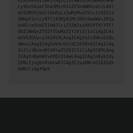
OiAiR0VUIiwKICAgICJ1cmwiOiAiaHR0cHM6
Ly9hcGkueC5ha3MtcHJvZC5hdWRhcmlzLm5l
dC92MS9jbGllbnRzLzIwMjMvd2Vic2l0ZS12
ZWhpY2xlcy9TTjA3MjA1MC1HVz9maWVsZD1p
bnRlcm5hbE51bWJlciZ3ZWJzaXRlPTVlYTFl
ODZiNmQxZTU2YTUwMzZiY2VjZiIsCiAgICAi
aGVhZGVycyI6IHt9LAogICAgImJvZHkiOiBu
dWxsLAogICAgImV4cGVjdCI6IHsKICAgICAg
InJlc3BvbnNlVHlwZSI6ICIiCiAgICB9LAog
ICAgInRpbWVvdXQiOiAwLAogICAgInByb2dy
ZXNzIjogbnVsbCwKICAgICJyaXNreSI6IGZh
bHNlCiAgfQp9