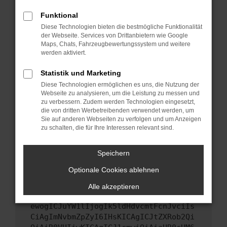
Starte dein Gerät neu.
Funktional
Das kann manchmal helfen, vorübergehende
Diese Technologien bieten die bestmögliche Funktionalität
Probleme zu beheben.
der Webseite. Services von Drittanbietern wie Google
Stelle sicher, dass dein Browser und dein
Maps, Chats, Fahrzeugbewertungssystem und weitere
werden aktiviert.
Betriebssystem auf dem neuesten Stand
sind.
Statistik und Marketing
Veraltete Software birgt nicht nur ein
Diese Technologien ermöglichen es uns, die Nutzung der
Sicherheitsrisiko, sondern kann auch dazu
Webseite zu analysieren, um die Leistung zu messen und
führen, dass bestimmte Funktionen nicht mehr
zu verbessern. Zudem werden Technologien eingesetzt,
unterstützt werden.
die von dritten Werbetreibenden verwendet werden, um
Sie auf anderen Webseiten zu verfolgen und um Anzeigen
Wende dich an den Webseitenbetreiber.
zu schalten, die für Ihre Interessen relevant sind.
Wenn du alle oben genannten Schritte versucht
hast, kontaktiere uns bitte. Wir werden
Speichern
versuchen, das Problem zu beheben. Du kannst
Optionale Cookies ablehnen
uns diesen Text schicken, um uns bei der
Fehlersuche zu unterstützen:
Alle akzeptieren
ewogICJuYW1lIjogIk5ldHdvcmtFcnJvciIs
CiAgImNvbmZpZyI6IHsKICAgICJtZXRob2Qi