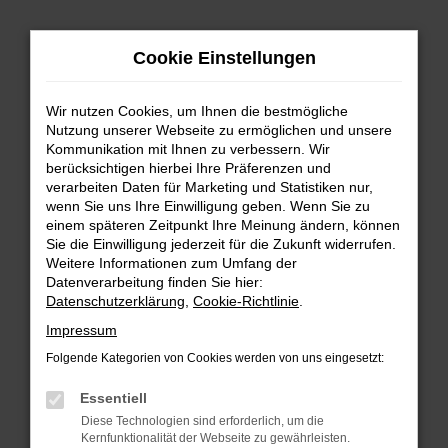
Zum
Cookie Einstellungen
Hauptinhalt
springen
Wir nutzen Cookies, um Ihnen die bestmögliche
FEHLER: NETWORK ERROR
Nutzung unserer Webseite zu ermöglichen und unsere
Kommunikation mit Ihnen zu verbessern. Wir
Beim Laden ist ein Fehler aufgetreten.
berücksichtigen hierbei Ihre Präferenzen und
Hier sind ein paar Tipps, die dir helfen können:
verarbeiten Daten für Marketing und Statistiken nur,
wenn Sie uns Ihre Einwilligung geben. Wenn Sie zu
einem späteren Zeitpunkt Ihre Meinung ändern, können
Überprüfe deine Firewall und deine
Sie die Einwilligung jederzeit für die Zukunft widerrufen.
Internetverbindung.
Weitere Informationen zum Umfang der
Laden andere Webseiten, zum Beispiel deine
Datenverarbeitung finden Sie hier:
Suchmaschine?
Datenschutzerklärung
,
Cookie-Richtlinie
.
Prüfe deine Browsererweiterungen.
Impressum
Manche Erweiterungen, wie Werbeblocker,
Folgende Kategorien von Cookies werden von uns eingesetzt:
können das Laden bestimmter Seiten
verhindern. Funktioniert die Seite in einem
Essentiell
anderen Browser oder in einem privaten
Diese Technologien sind erforderlich, um die
Fenster?
Kernfunktionalität der Webseite zu gewährleisten.