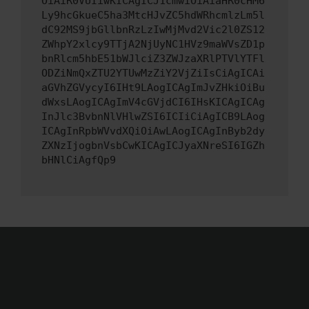
OiAiR0VUIiwKICAgICJ1cmwiOiAiaHR0cHM6
Ly9hcGkueC5ha3MtcHJvZC5hdWRhcmlzLm5l
dC92MS9jbGllbnRzLzIwMjMvd2Vic2l0ZS12
ZWhpY2xlcy9TTjA2NjUyNC1HVz9maWVsZD1p
bnRlcm5hbE51bWJlciZ3ZWJzaXRlPTVlYTFl
ODZiNmQxZTU2YTUwMzZiY2VjZiIsCiAgICAi
aGVhZGVycyI6IHt9LAogICAgImJvZHkiOiBu
dWxsLAogICAgImV4cGVjdCI6IHsKICAgICAg
InJlc3BvbnNlVHlwZSI6ICIiCiAgICB9LAog
ICAgInRpbWVvdXQiOiAwLAogICAgInByb2dy
ZXNzIjogbnVsbCwKICAgICJyaXNreSI6IGZh
bHNlCiAgfQp9