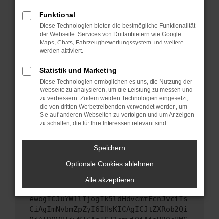
Starte dein Gerät neu.
Funktional
Das kann manchmal helfen, vorübergehende
Diese Technologien bieten die bestmögliche Funktionalität
Probleme zu beheben.
der Webseite. Services von Drittanbietern wie Google
Stelle sicher, dass dein Browser und dein
Maps, Chats, Fahrzeugbewertungssystem und weitere
werden aktiviert.
Betriebssystem auf dem neuesten Stand
sind.
Statistik und Marketing
Veraltete Software birgt nicht nur ein
Diese Technologien ermöglichen es uns, die Nutzung der
Sicherheitsrisiko, sondern kann auch dazu
Webseite zu analysieren, um die Leistung zu messen und
führen, dass bestimmte Funktionen nicht mehr
zu verbessern. Zudem werden Technologien eingesetzt,
unterstützt werden.
die von dritten Werbetreibenden verwendet werden, um
Sie auf anderen Webseiten zu verfolgen und um Anzeigen
Wende dich an den Webseitenbetreiber.
zu schalten, die für Ihre Interessen relevant sind.
Wenn du alle oben genannten Schritte versucht
hast, kontaktiere uns bitte. Wir werden
Speichern
versuchen, das Problem zu beheben. Du kannst
Optionale Cookies ablehnen
uns diesen Text schicken, um uns bei der
Fehlersuche zu unterstützen:
Alle akzeptieren
ewogICJuYW1lIjogIk5ldHdvcmtFcnJvciIs
CiAgImNvbmZpZyI6IHsKICAgICJtZXRob2Qi