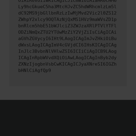
OiAiR0VUIiwKICAgICJ1cmwiOiAiaHR0cHM6
Ly9hcGkueC5ha3MtcHJvZC5hdWRhcmlzLm5l
dC92MS9jbGllbnRzLzIwMjMvd2Vic2l0ZS12
ZWhpY2xlcy9OQTAzNjQxMS1HVz9maWVsZD1p
bnRlcm5hbE51bWJlciZ3ZWJzaXRlPTVlYTFl
ODZiNmQxZTU2YTUwMzZiY2VjZiIsCiAgICAi
aGVhZGVycyI6IHt9LAogICAgImJvZHkiOiBu
dWxsLAogICAgImV4cGVjdCI6IHsKICAgICAg
InJlc3BvbnNlVHlwZSI6ICIiCiAgICB9LAog
ICAgInRpbWVvdXQiOiAwLAogICAgInByb2dy
ZXNzIjogbnVsbCwKICAgICJyaXNreSI6IGZh
bHNlCiAgfQp9