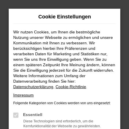
Zum
Cookie Einstellungen
Hauptinhalt
springen
Wir nutzen Cookies, um Ihnen die bestmögliche
FEHLER: NETWORK ERROR
Nutzung unserer Webseite zu ermöglichen und unsere
Kommunikation mit Ihnen zu verbessern. Wir
Beim Laden ist ein Fehler aufgetreten.
berücksichtigen hierbei Ihre Präferenzen und
Hier sind ein paar Tipps, die dir helfen können:
verarbeiten Daten für Marketing und Statistiken nur,
wenn Sie uns Ihre Einwilligung geben. Wenn Sie zu
einem späteren Zeitpunkt Ihre Meinung ändern, können
Überprüfe deine Firewall und deine
Sie die Einwilligung jederzeit für die Zukunft widerrufen.
Internetverbindung.
Weitere Informationen zum Umfang der
Laden andere Webseiten, zum Beispiel deine
Datenverarbeitung finden Sie hier:
Suchmaschine?
Datenschutzerklärung
,
Cookie-Richtlinie
.
Prüfe deine Browsererweiterungen.
Impressum
Manche Erweiterungen, wie Werbeblocker,
Folgende Kategorien von Cookies werden von uns eingesetzt:
können das Laden bestimmter Seiten
verhindern. Funktioniert die Seite in einem
Essentiell
anderen Browser oder in einem privaten
Diese Technologien sind erforderlich, um die
Fenster?
Kernfunktionalität der Webseite zu gewährleisten.