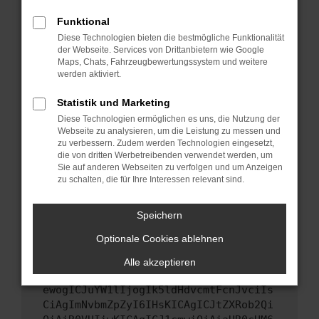
Starte dein Gerät neu.
Funktional
Das kann manchmal helfen, vorübergehende
Diese Technologien bieten die bestmögliche Funktionalität
Probleme zu beheben.
der Webseite. Services von Drittanbietern wie Google
Stelle sicher, dass dein Browser und dein
Maps, Chats, Fahrzeugbewertungssystem und weitere
werden aktiviert.
Betriebssystem auf dem neuesten Stand
sind.
Statistik und Marketing
Veraltete Software birgt nicht nur ein
Diese Technologien ermöglichen es uns, die Nutzung der
Sicherheitsrisiko, sondern kann auch dazu
Webseite zu analysieren, um die Leistung zu messen und
führen, dass bestimmte Funktionen nicht mehr
zu verbessern. Zudem werden Technologien eingesetzt,
unterstützt werden.
die von dritten Werbetreibenden verwendet werden, um
Sie auf anderen Webseiten zu verfolgen und um Anzeigen
Wende dich an den Webseitenbetreiber.
zu schalten, die für Ihre Interessen relevant sind.
Wenn du alle oben genannten Schritte versucht
hast, kontaktiere uns bitte. Wir werden
Speichern
versuchen, das Problem zu beheben. Du kannst
Optionale Cookies ablehnen
uns diesen Text schicken, um uns bei der
Fehlersuche zu unterstützen:
Alle akzeptieren
ewogICJuYW1lIjogIk5ldHdvcmtFcnJvciIs
CiAgImNvbmZpZyI6IHsKICAgICJtZXRob2Qi