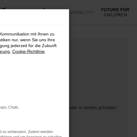
 Kommunikation mit Ihnen zu
stiken nur, wenn Sie uns Ihre
ung jederzeit für die Zukunft
ärung
,
Cookie-Richtlinie
.
Seite in einem anderen Browser oder in einem privaten
Maps, Chats,
nd zu verbessern. Zudem werden