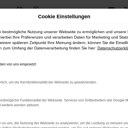
Cookie Einstellungen
ie bestmögliche Nutzung unserer Webseite zu ermöglichen und unsere
hierbei Ihre Präferenzen und verarbeiten Daten für Marketing und Stati
einem späteren Zeitpunkt Ihre Meinung ändern, können Sie die Einwillig
ERROR
en zum Umfang der Datenverarbeitung finden Sie hier:
Datenschutzerkl
en von uns eingesetzt:
ernetverbindung.
rlich, um die Kernfunktionalität der Webseite zu gewährleisten.
e Suchmaschine?
nnen das Laden bestimmter Seiten verhindern. Funktioniert die 
estmögliche Funktionalität der Webseite. Services von Drittanbietern wie Google 
eitere werden aktiviert.
 Probleme zu beheben.
 es uns, die Nutzung der Webseite zu analysieren, um die Leistung zu messen u