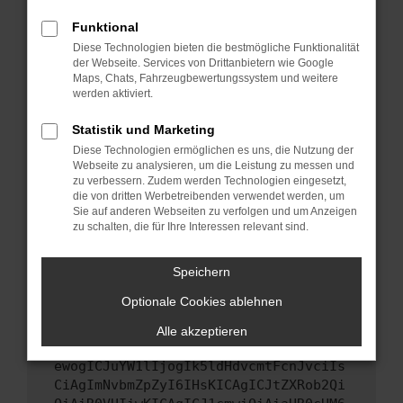
Starte dein Gerät neu.
Funktional
Das kann manchmal helfen, vorübergehende
Diese Technologien bieten die bestmögliche Funktionalität
Probleme zu beheben.
der Webseite. Services von Drittanbietern wie Google
Stelle sicher, dass dein Browser und dein
Maps, Chats, Fahrzeugbewertungssystem und weitere
werden aktiviert.
Betriebssystem auf dem neuesten Stand
sind.
Statistik und Marketing
Veraltete Software birgt nicht nur ein
Diese Technologien ermöglichen es uns, die Nutzung der
Sicherheitsrisiko, sondern kann auch dazu
Webseite zu analysieren, um die Leistung zu messen und
führen, dass bestimmte Funktionen nicht mehr
zu verbessern. Zudem werden Technologien eingesetzt,
unterstützt werden.
die von dritten Werbetreibenden verwendet werden, um
Sie auf anderen Webseiten zu verfolgen und um Anzeigen
Wende dich an den Webseitenbetreiber.
zu schalten, die für Ihre Interessen relevant sind.
Wenn du alle oben genannten Schritte versucht
hast, kontaktiere uns bitte. Wir werden
Speichern
versuchen, das Problem zu beheben. Du kannst
Optionale Cookies ablehnen
uns diesen Text schicken, um uns bei der
Fehlersuche zu unterstützen:
Alle akzeptieren
ewogICJuYW1lIjogIk5ldHdvcmtFcnJvciIs
CiAgImNvbmZpZyI6IHsKICAgICJtZXRob2Qi