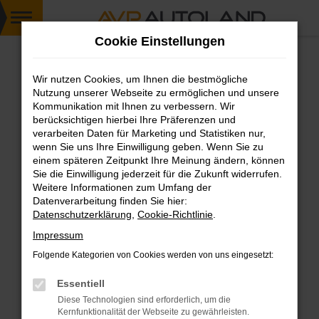
Zum
Cookie Einstellungen
Hauptinhalt
springen
Wir nutzen Cookies, um Ihnen die bestmögliche
FEHLER: NETWORK ERROR
Nutzung unserer Webseite zu ermöglichen und unsere
Kommunikation mit Ihnen zu verbessern. Wir
Beim Laden ist ein Fehler aufgetreten.
berücksichtigen hierbei Ihre Präferenzen und
Hier sind ein paar Tipps, die dir helfen können:
verarbeiten Daten für Marketing und Statistiken nur,
wenn Sie uns Ihre Einwilligung geben. Wenn Sie zu
einem späteren Zeitpunkt Ihre Meinung ändern, können
Überprüfe deine Firewall und deine
Sie die Einwilligung jederzeit für die Zukunft widerrufen.
Internetverbindung.
Weitere Informationen zum Umfang der
Laden andere Webseiten, zum Beispiel deine
Datenverarbeitung finden Sie hier:
Suchmaschine?
Datenschutzerklärung
,
Cookie-Richtlinie
.
Prüfe deine Browsererweiterungen.
Impressum
Manche Erweiterungen, wie Werbeblocker,
Folgende Kategorien von Cookies werden von uns eingesetzt:
können das Laden bestimmter Seiten
verhindern. Funktioniert die Seite in einem
Essentiell
anderen Browser oder in einem privaten
Diese Technologien sind erforderlich, um die
Fenster?
Kernfunktionalität der Webseite zu gewährleisten.