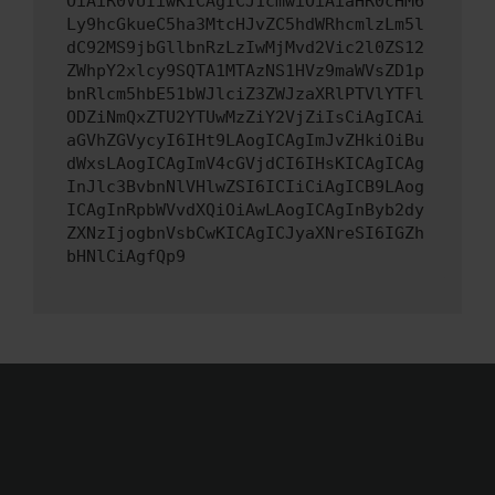
OiAiR0VUIiwKICAgICJ1cmwiOiAiaHR0cHM6
Ly9hcGkueC5ha3MtcHJvZC5hdWRhcmlzLm5l
dC92MS9jbGllbnRzLzIwMjMvd2Vic2l0ZS12
ZWhpY2xlcy9SQTA1MTAzNS1HVz9maWVsZD1p
bnRlcm5hbE51bWJlciZ3ZWJzaXRlPTVlYTFl
ODZiNmQxZTU2YTUwMzZiY2VjZiIsCiAgICAi
aGVhZGVycyI6IHt9LAogICAgImJvZHkiOiBu
dWxsLAogICAgImV4cGVjdCI6IHsKICAgICAg
InJlc3BvbnNlVHlwZSI6ICIiCiAgICB9LAog
ICAgInRpbWVvdXQiOiAwLAogICAgInByb2dy
ZXNzIjogbnVsbCwKICAgICJyaXNreSI6IGZh
bHNlCiAgfQp9