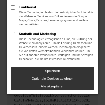
Starte dein Gerät neu.
Funktional
Das kann manchmal helfen, vorübergehende
Diese Technologien bieten die bestmögliche Funktionalität
Probleme zu beheben.
der Webseite. Services von Drittanbietern wie Google
Stelle sicher, dass dein Browser und dein
Maps, Chats, Fahrzeugbewertungssystem und weitere
werden aktiviert.
Betriebssystem auf dem neuesten Stand
sind.
Statistik und Marketing
Veraltete Software birgt nicht nur ein
Diese Technologien ermöglichen es uns, die Nutzung der
Sicherheitsrisiko, sondern kann auch dazu
Webseite zu analysieren, um die Leistung zu messen und
führen, dass bestimmte Funktionen nicht mehr
zu verbessern. Zudem werden Technologien eingesetzt,
unterstützt werden.
die von dritten Werbetreibenden verwendet werden, um
Sie auf anderen Webseiten zu verfolgen und um Anzeigen
Wende dich an den Webseitenbetreiber.
zu schalten, die für Ihre Interessen relevant sind.
Wenn du alle oben genannten Schritte versucht
hast, kontaktiere uns bitte. Wir werden
Speichern
versuchen, das Problem zu beheben. Du kannst
Optionale Cookies ablehnen
uns diesen Text schicken, um uns bei der
Fehlersuche zu unterstützen:
Alle akzeptieren
ewogICJuYW1lIjogIk5ldHdvcmtFcnJvciIs
CiAgImNvbmZpZyI6IHsKICAgICJtZXRob2Qi