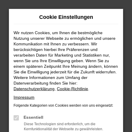
Zum
Cookie Einstellungen
Hauptinhalt
springen
Wir nutzen Cookies, um Ihnen die bestmögliche
FEHLER: NETWORK ERROR
Nutzung unserer Webseite zu ermöglichen und unsere
Kommunikation mit Ihnen zu verbessern. Wir
Beim Laden ist ein Fehler aufgetreten.
berücksichtigen hierbei Ihre Präferenzen und
Hier sind ein paar Tipps, die dir helfen können:
verarbeiten Daten für Marketing und Statistiken nur,
wenn Sie uns Ihre Einwilligung geben. Wenn Sie zu
einem späteren Zeitpunkt Ihre Meinung ändern, können
Überprüfe deine Firewall und deine
Sie die Einwilligung jederzeit für die Zukunft widerrufen.
Internetverbindung.
Weitere Informationen zum Umfang der
Laden andere Webseiten, zum Beispiel deine
Datenverarbeitung finden Sie hier:
Suchmaschine?
Datenschutzerklärung
,
Cookie-Richtlinie
.
Prüfe deine Browsererweiterungen.
Impressum
Manche Erweiterungen, wie Werbeblocker,
Folgende Kategorien von Cookies werden von uns eingesetzt:
können das Laden bestimmter Seiten
verhindern. Funktioniert die Seite in einem
Essentiell
anderen Browser oder in einem privaten
Diese Technologien sind erforderlich, um die
Fenster?
Kernfunktionalität der Webseite zu gewährleisten.