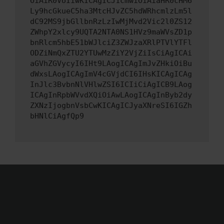
OiAiR0VUIiwKICAgICJ1cmwiOiAiaHR0cHM6
Ly9hcGkueC5ha3MtcHJvZC5hdWRhcmlzLm5l
dC92MS9jbGllbnRzLzIwMjMvd2Vic2l0ZS12
ZWhpY2xlcy9UQTA2NTA0NS1HVz9maWVsZD1p
bnRlcm5hbE51bWJlciZ3ZWJzaXRlPTVlYTFl
ODZiNmQxZTU2YTUwMzZiY2VjZiIsCiAgICAi
aGVhZGVycyI6IHt9LAogICAgImJvZHkiOiBu
dWxsLAogICAgImV4cGVjdCI6IHsKICAgICAg
InJlc3BvbnNlVHlwZSI6ICIiCiAgICB9LAog
ICAgInRpbWVvdXQiOiAwLAogICAgInByb2dy
ZXNzIjogbnVsbCwKICAgICJyaXNreSI6IGZh
bHNlCiAgfQp9