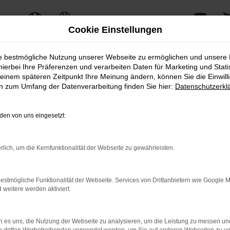
Cookie Einstellungen
ie bestmögliche Nutzung unserer Webseite zu ermöglichen und unsere
hierbei Ihre Präferenzen und verarbeiten Daten für Marketing und Stati
einem späteren Zeitpunkt Ihre Meinung ändern, können Sie die Einwillig
ERROR
en zum Umfang der Datenverarbeitung finden Sie hier:
Datenschutzerkl
en von uns eingesetzt:
ernetverbindung.
rlich, um die Kernfunktionalität der Webseite zu gewährleisten.
e Suchmaschine?
nnen das Laden bestimmter Seiten verhindern. Funktioniert die 
estmögliche Funktionalität der Webseite. Services von Drittanbietern wie Google 
eitere werden aktiviert.
 Probleme zu beheben.
 es uns, die Nutzung der Webseite zu analysieren, um die Leistung zu messen u