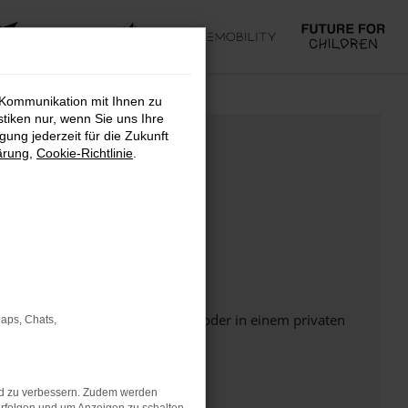
 Kommunikation mit Ihnen zu
stiken nur, wenn Sie uns Ihre
ung jederzeit für die Zukunft
ärung
,
Cookie-Richtlinie
.
Seite in einem anderen Browser oder in einem privaten
Maps, Chats,
nd zu verbessern. Zudem werden