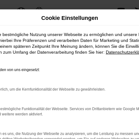
Cookie Einstellungen
ie bestmögliche Nutzung unserer Webseite zu ermöglichen und unsere
hierbei Ihre Präferenzen und verarbeiten Daten für Marketing und Stati
einem späteren Zeitpunkt Ihre Meinung ändern, können Sie die Einwillig
ERROR
en zum Umfang der Datenverarbeitung finden Sie hier:
Datenschutzerkl
en von uns eingesetzt:
ernetverbindung.
rlich, um die Kernfunktionalität der Webseite zu gewährleisten.
e Suchmaschine?
nnen das Laden bestimmter Seiten verhindern. Funktioniert die 
estmögliche Funktionalität der Webseite. Services von Drittanbietern wie Google 
eitere werden aktiviert.
 Probleme zu beheben.
 es uns, die Nutzung der Webseite zu analysieren, um die Leistung zu messen u