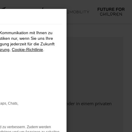
 Kommunikation mit Ihnen zu
stiken nur, wenn Sie uns Ihre
ung jederzeit für die Zukunft
ärung
,
Cookie-Richtlinie
.
Seite in einem anderen Browser oder in einem privaten
Maps, Chats,
nd zu verbessern. Zudem werden