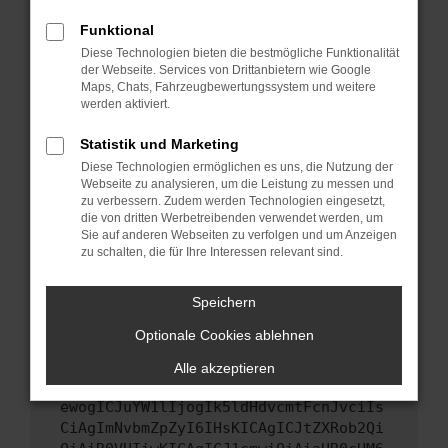
Starte dein Gerät neu.
Funktional
Das kann manchmal helfen, vorübergehende
Diese Technologien bieten die bestmögliche Funktionalität
Probleme zu beheben.
der Webseite. Services von Drittanbietern wie Google
Stelle sicher, dass dein Browser und dein
Maps, Chats, Fahrzeugbewertungssystem und weitere
werden aktiviert.
Betriebssystem auf dem neuesten Stand
sind.
Statistik und Marketing
Veraltete Software birgt nicht nur ein
Diese Technologien ermöglichen es uns, die Nutzung der
Sicherheitsrisiko, sondern kann auch dazu
Webseite zu analysieren, um die Leistung zu messen und
führen, dass bestimmte Funktionen nicht mehr
zu verbessern. Zudem werden Technologien eingesetzt,
unterstützt werden.
die von dritten Werbetreibenden verwendet werden, um
Sie auf anderen Webseiten zu verfolgen und um Anzeigen
Wende dich an den Webseitenbetreiber.
zu schalten, die für Ihre Interessen relevant sind.
Wenn du alle oben genannten Schritte versucht
hast, kontaktiere uns bitte. Wir werden
Speichern
versuchen, das Problem zu beheben. Du kannst
Optionale Cookies ablehnen
uns diesen Text schicken, um uns bei der
Fehlersuche zu unterstützen:
Alle akzeptieren
ewogICJuYW1lIjogIk5ldHdvcmtFcnJvciIs
CiAgImNvbmZpZyI6IHsKICAgICJtZXRob2Qi