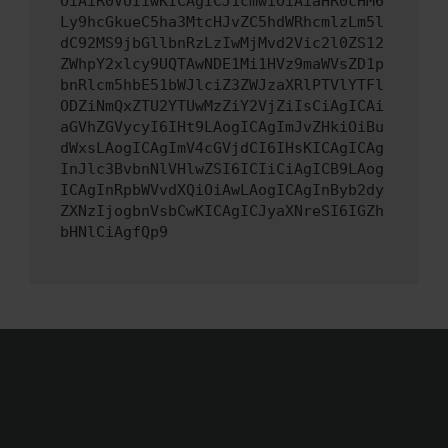
OiAiR0VUIiwKICAgICJ1cmwiOiAiaHR0cHM6
Ly9hcGkueC5ha3MtcHJvZC5hdWRhcmlzLm5l
dC92MS9jbGllbnRzLzIwMjMvd2Vic2l0ZS12
ZWhpY2xlcy9UQTAwNDE1Mi1HVz9maWVsZD1p
bnRlcm5hbE51bWJlciZ3ZWJzaXRlPTVlYTFl
ODZiNmQxZTU2YTUwMzZiY2VjZiIsCiAgICAi
aGVhZGVycyI6IHt9LAogICAgImJvZHkiOiBu
dWxsLAogICAgImV4cGVjdCI6IHsKICAgICAg
InJlc3BvbnNlVHlwZSI6ICIiCiAgICB9LAog
ICAgInRpbWVvdXQiOiAwLAogICAgInByb2dy
ZXNzIjogbnVsbCwKICAgICJyaXNreSI6IGZh
bHNlCiAgfQp9