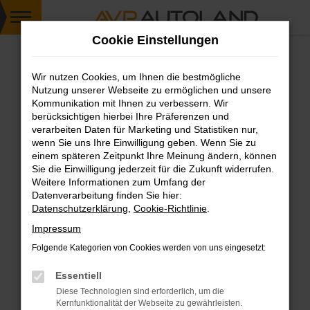
Zum
Cookie Einstellungen
Hauptinhalt
springen
Wir nutzen Cookies, um Ihnen die bestmögliche
FEHLER: NETWORK ERROR
Nutzung unserer Webseite zu ermöglichen und unsere
Kommunikation mit Ihnen zu verbessern. Wir
Beim Laden ist ein Fehler aufgetreten.
berücksichtigen hierbei Ihre Präferenzen und
Hier sind ein paar Tipps, die dir helfen können:
verarbeiten Daten für Marketing und Statistiken nur,
wenn Sie uns Ihre Einwilligung geben. Wenn Sie zu
einem späteren Zeitpunkt Ihre Meinung ändern, können
Überprüfe deine Firewall und deine
Sie die Einwilligung jederzeit für die Zukunft widerrufen.
Internetverbindung.
Weitere Informationen zum Umfang der
Laden andere Webseiten, zum Beispiel deine
Datenverarbeitung finden Sie hier:
Suchmaschine?
Datenschutzerklärung
,
Cookie-Richtlinie
.
Prüfe deine Browsererweiterungen.
Impressum
Manche Erweiterungen, wie Werbeblocker,
Folgende Kategorien von Cookies werden von uns eingesetzt:
können das Laden bestimmter Seiten
verhindern. Funktioniert die Seite in einem
Essentiell
anderen Browser oder in einem privaten
Diese Technologien sind erforderlich, um die
Fenster?
Kernfunktionalität der Webseite zu gewährleisten.