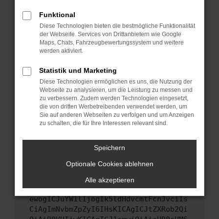
Starte dein Gerät neu.
Funktional
Das kann manchmal helfen, vorübergehende
Diese Technologien bieten die bestmögliche Funktionalität
Probleme zu beheben.
der Webseite. Services von Drittanbietern wie Google
Stelle sicher, dass dein Browser und dein
Maps, Chats, Fahrzeugbewertungssystem und weitere
werden aktiviert.
Betriebssystem auf dem neuesten Stand
sind.
Statistik und Marketing
Veraltete Software birgt nicht nur ein
Diese Technologien ermöglichen es uns, die Nutzung der
Sicherheitsrisiko, sondern kann auch dazu
Webseite zu analysieren, um die Leistung zu messen und
führen, dass bestimmte Funktionen nicht mehr
zu verbessern. Zudem werden Technologien eingesetzt,
unterstützt werden.
die von dritten Werbetreibenden verwendet werden, um
Sie auf anderen Webseiten zu verfolgen und um Anzeigen
Wende dich an den Webseitenbetreiber.
zu schalten, die für Ihre Interessen relevant sind.
Wenn du alle oben genannten Schritte versucht
hast, kontaktiere uns bitte. Wir werden
Speichern
versuchen, das Problem zu beheben. Du kannst
Optionale Cookies ablehnen
uns diesen Text schicken, um uns bei der
Fehlersuche zu unterstützen:
Alle akzeptieren
ewogICJuYW1lIjogIk5ldHdvcmtFcnJvciIs
CiAgImNvbmZpZyI6IHsKICAgICJtZXRob2Qi