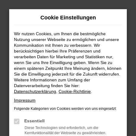
Zum
Cookie Einstellungen
Hauptinhalt
springen
Wir nutzen Cookies, um Ihnen die bestmögliche
FEHLER: NETWORK ERROR
Nutzung unserer Webseite zu ermöglichen und unsere
Kommunikation mit Ihnen zu verbessern. Wir
Beim Laden ist ein Fehler aufgetreten.
berücksichtigen hierbei Ihre Präferenzen und
Hier sind ein paar Tipps, die dir helfen können:
verarbeiten Daten für Marketing und Statistiken nur,
wenn Sie uns Ihre Einwilligung geben. Wenn Sie zu
einem späteren Zeitpunkt Ihre Meinung ändern, können
Überprüfe deine Firewall und deine
Sie die Einwilligung jederzeit für die Zukunft widerrufen.
Internetverbindung.
Weitere Informationen zum Umfang der
Laden andere Webseiten, zum Beispiel deine
Datenverarbeitung finden Sie hier:
Suchmaschine?
Datenschutzerklärung
,
Cookie-Richtlinie
.
Prüfe deine Browsererweiterungen.
Impressum
Manche Erweiterungen, wie Werbeblocker,
Folgende Kategorien von Cookies werden von uns eingesetzt:
können das Laden bestimmter Seiten
verhindern. Funktioniert die Seite in einem
Essentiell
anderen Browser oder in einem privaten
Diese Technologien sind erforderlich, um die
Fenster?
Kernfunktionalität der Webseite zu gewährleisten.