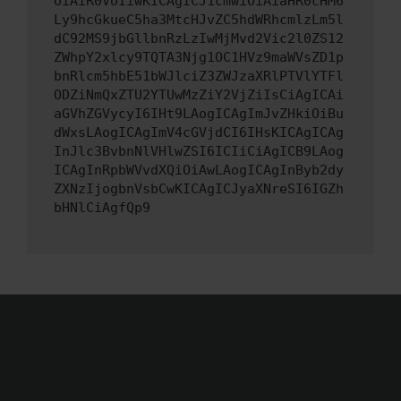
OiAiR0VUIiwKICAgICJ1cmwiOiAiaHR0cHM6
Ly9hcGkueC5ha3MtcHJvZC5hdWRhcmlzLm5l
dC92MS9jbGllbnRzLzIwMjMvd2Vic2l0ZS12
ZWhpY2xlcy9TQTA3Njg1OC1HVz9maWVsZD1p
bnRlcm5hbE51bWJlciZ3ZWJzaXRlPTVlYTFl
ODZiNmQxZTU2YTUwMzZiY2VjZiIsCiAgICAi
aGVhZGVycyI6IHt9LAogICAgImJvZHkiOiBu
dWxsLAogICAgImV4cGVjdCI6IHsKICAgICAg
InJlc3BvbnNlVHlwZSI6ICIiCiAgICB9LAog
ICAgInRpbWVvdXQiOiAwLAogICAgInByb2dy
ZXNzIjogbnVsbCwKICAgICJyaXNreSI6IGZh
bHNlCiAgfQp9