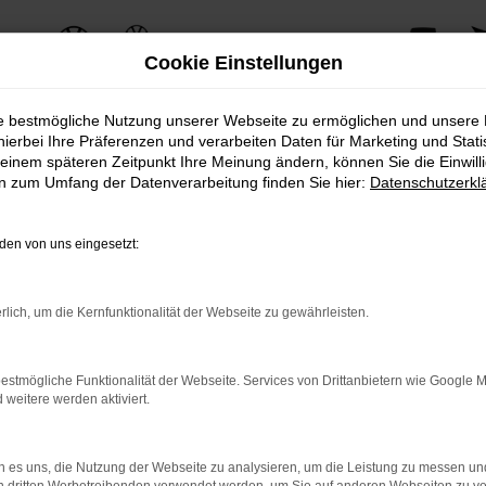
Cookie Einstellungen
ie bestmögliche Nutzung unserer Webseite zu ermöglichen und unsere
hierbei Ihre Präferenzen und verarbeiten Daten für Marketing und Stati
einem späteren Zeitpunkt Ihre Meinung ändern, können Sie die Einwillig
ERROR
en zum Umfang der Datenverarbeitung finden Sie hier:
Datenschutzerkl
en von uns eingesetzt:
ernetverbindung.
rlich, um die Kernfunktionalität der Webseite zu gewährleisten.
e Suchmaschine?
nnen das Laden bestimmter Seiten verhindern. Funktioniert die 
estmögliche Funktionalität der Webseite. Services von Drittanbietern wie Google 
eitere werden aktiviert.
 Probleme zu beheben.
 es uns, die Nutzung der Webseite zu analysieren, um die Leistung zu messen u