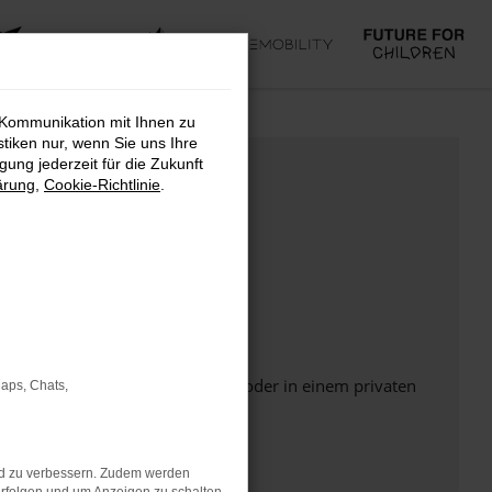
 Kommunikation mit Ihnen zu
stiken nur, wenn Sie uns Ihre
ung jederzeit für die Zukunft
ärung
,
Cookie-Richtlinie
.
Seite in einem anderen Browser oder in einem privaten
Maps, Chats,
nd zu verbessern. Zudem werden