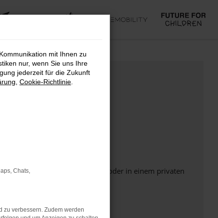
 Kommunikation mit Ihnen zu
stiken nur, wenn Sie uns Ihre
ung jederzeit für die Zukunft
ärung
,
Cookie-Richtlinie
.
Seite in einem anderen Browser oder in einem privaten
Maps, Chats,
nd zu verbessern. Zudem werden