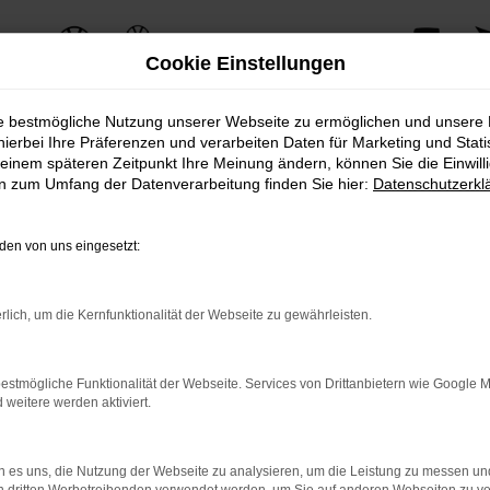
Cookie Einstellungen
ie bestmögliche Nutzung unserer Webseite zu ermöglichen und unsere
hierbei Ihre Präferenzen und verarbeiten Daten für Marketing und Stati
einem späteren Zeitpunkt Ihre Meinung ändern, können Sie die Einwillig
ERROR
en zum Umfang der Datenverarbeitung finden Sie hier:
Datenschutzerkl
en von uns eingesetzt:
ernetverbindung.
rlich, um die Kernfunktionalität der Webseite zu gewährleisten.
e Suchmaschine?
nnen das Laden bestimmter Seiten verhindern. Funktioniert die 
estmögliche Funktionalität der Webseite. Services von Drittanbietern wie Google 
eitere werden aktiviert.
 Probleme zu beheben.
 es uns, die Nutzung der Webseite zu analysieren, um die Leistung zu messen u