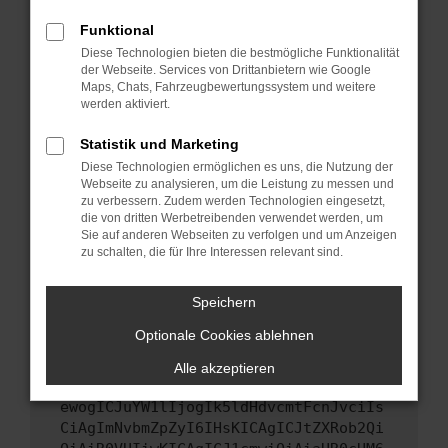
Starte dein Gerät neu.
Funktional
Das kann manchmal helfen, vorübergehende
Diese Technologien bieten die bestmögliche Funktionalität
Probleme zu beheben.
der Webseite. Services von Drittanbietern wie Google
Stelle sicher, dass dein Browser und dein
Maps, Chats, Fahrzeugbewertungssystem und weitere
werden aktiviert.
Betriebssystem auf dem neuesten Stand
sind.
Statistik und Marketing
Veraltete Software birgt nicht nur ein
Diese Technologien ermöglichen es uns, die Nutzung der
Sicherheitsrisiko, sondern kann auch dazu
Webseite zu analysieren, um die Leistung zu messen und
führen, dass bestimmte Funktionen nicht mehr
zu verbessern. Zudem werden Technologien eingesetzt,
unterstützt werden.
die von dritten Werbetreibenden verwendet werden, um
Sie auf anderen Webseiten zu verfolgen und um Anzeigen
Wende dich an den Webseitenbetreiber.
zu schalten, die für Ihre Interessen relevant sind.
Wenn du alle oben genannten Schritte versucht
hast, kontaktiere uns bitte. Wir werden
Speichern
versuchen, das Problem zu beheben. Du kannst
Optionale Cookies ablehnen
uns diesen Text schicken, um uns bei der
Fehlersuche zu unterstützen:
Alle akzeptieren
ewogICJuYW1lIjogIk5ldHdvcmtFcnJvciIs
CiAgImNvbmZpZyI6IHsKICAgICJtZXRob2Qi