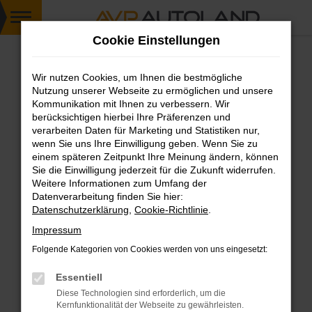
Zum
Cookie Einstellungen
Hauptinhalt
springen
Wir nutzen Cookies, um Ihnen die bestmögliche
FEHLER: NETWORK ERROR
Nutzung unserer Webseite zu ermöglichen und unsere
Kommunikation mit Ihnen zu verbessern. Wir
Beim Laden ist ein Fehler aufgetreten.
berücksichtigen hierbei Ihre Präferenzen und
Hier sind ein paar Tipps, die dir helfen können:
verarbeiten Daten für Marketing und Statistiken nur,
wenn Sie uns Ihre Einwilligung geben. Wenn Sie zu
einem späteren Zeitpunkt Ihre Meinung ändern, können
Überprüfe deine Firewall und deine
Sie die Einwilligung jederzeit für die Zukunft widerrufen.
Internetverbindung.
Weitere Informationen zum Umfang der
Laden andere Webseiten, zum Beispiel deine
Datenverarbeitung finden Sie hier:
Suchmaschine?
Datenschutzerklärung
,
Cookie-Richtlinie
.
Prüfe deine Browsererweiterungen.
Impressum
Manche Erweiterungen, wie Werbeblocker,
Folgende Kategorien von Cookies werden von uns eingesetzt:
können das Laden bestimmter Seiten
verhindern. Funktioniert die Seite in einem
Essentiell
anderen Browser oder in einem privaten
Diese Technologien sind erforderlich, um die
Fenster?
Kernfunktionalität der Webseite zu gewährleisten.