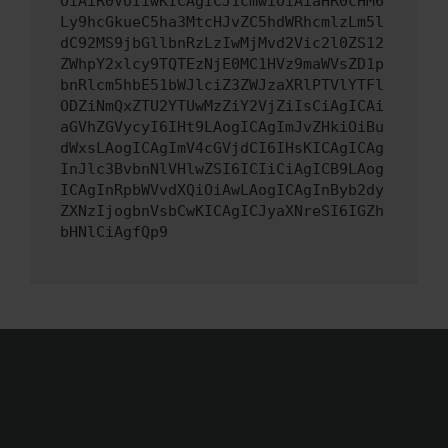
OiAiR0VUIiwKICAgICJ1cmwiOiAiaHR0cHM6
Ly9hcGkueC5ha3MtcHJvZC5hdWRhcmlzLm5l
dC92MS9jbGllbnRzLzIwMjMvd2Vic2l0ZS12
ZWhpY2xlcy9TQTEzNjE0MC1HVz9maWVsZD1p
bnRlcm5hbE51bWJlciZ3ZWJzaXRlPTVlYTFl
ODZiNmQxZTU2YTUwMzZiY2VjZiIsCiAgICAi
aGVhZGVycyI6IHt9LAogICAgImJvZHkiOiBu
dWxsLAogICAgImV4cGVjdCI6IHsKICAgICAg
InJlc3BvbnNlVHlwZSI6ICIiCiAgICB9LAog
ICAgInRpbWVvdXQiOiAwLAogICAgInByb2dy
ZXNzIjogbnVsbCwKICAgICJyaXNreSI6IGZh
bHNlCiAgfQp9