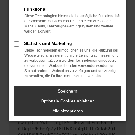
Starte dein Gerät neu.
Funktional
Das kann manchmal helfen, vorübergehende
Diese Technologien bieten die bestmögliche Funktionalität
Probleme zu beheben.
der Webseite. Services von Drittanbietern wie Google
Stelle sicher, dass dein Browser und dein
Maps, Chats, Fahrzeugbewertungssystem und weitere
werden aktiviert.
Betriebssystem auf dem neuesten Stand
sind.
Statistik und Marketing
Veraltete Software birgt nicht nur ein
Diese Technologien ermöglichen es uns, die Nutzung der
Sicherheitsrisiko, sondern kann auch dazu
Webseite zu analysieren, um die Leistung zu messen und
führen, dass bestimmte Funktionen nicht mehr
zu verbessern. Zudem werden Technologien eingesetzt,
unterstützt werden.
die von dritten Werbetreibenden verwendet werden, um
Sie auf anderen Webseiten zu verfolgen und um Anzeigen
Wende dich an den Webseitenbetreiber.
zu schalten, die für Ihre Interessen relevant sind.
Wenn du alle oben genannten Schritte versucht
hast, kontaktiere uns bitte. Wir werden
Speichern
versuchen, das Problem zu beheben. Du kannst
Optionale Cookies ablehnen
uns diesen Text schicken, um uns bei der
Fehlersuche zu unterstützen:
Alle akzeptieren
ewogICJuYW1lIjogIk5ldHdvcmtFcnJvciIs
CiAgImNvbmZpZyI6IHsKICAgICJtZXRob2Qi