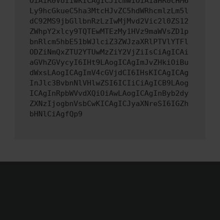
OiAiR0VUIiwKICAgICJ1cmwiOiAiaHR0cHM6
Ly9hcGkueC5ha3MtcHJvZC5hdWRhcmlzLm5l
dC92MS9jbGllbnRzLzIwMjMvd2Vic2l0ZS12
ZWhpY2xlcy9TQTEwMTEzMy1HVz9maWVsZD1p
bnRlcm5hbE51bWJlciZ3ZWJzaXRlPTVlYTFl
ODZiNmQxZTU2YTUwMzZiY2VjZiIsCiAgICAi
aGVhZGVycyI6IHt9LAogICAgImJvZHkiOiBu
dWxsLAogICAgImV4cGVjdCI6IHsKICAgICAg
InJlc3BvbnNlVHlwZSI6ICIiCiAgICB9LAog
ICAgInRpbWVvdXQiOiAwLAogICAgInByb2dy
ZXNzIjogbnVsbCwKICAgICJyaXNreSI6IGZh
bHNlCiAgfQp9