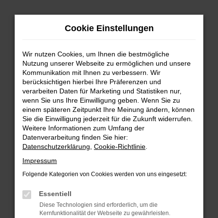
Zum
Cookie Einstellungen
Hauptinhalt
springen
Wir nutzen Cookies, um Ihnen die bestmögliche
FEHLER: NETWORK ERROR
Nutzung unserer Webseite zu ermöglichen und unsere
Kommunikation mit Ihnen zu verbessern. Wir
Beim Laden ist ein Fehler aufgetreten.
berücksichtigen hierbei Ihre Präferenzen und
Hier sind ein paar Tipps, die dir helfen können:
verarbeiten Daten für Marketing und Statistiken nur,
wenn Sie uns Ihre Einwilligung geben. Wenn Sie zu
einem späteren Zeitpunkt Ihre Meinung ändern, können
Überprüfe deine Firewall und deine
Sie die Einwilligung jederzeit für die Zukunft widerrufen.
Internetverbindung.
Weitere Informationen zum Umfang der
Laden andere Webseiten, zum Beispiel deine
Datenverarbeitung finden Sie hier:
Suchmaschine?
Datenschutzerklärung
,
Cookie-Richtlinie
.
Prüfe deine Browsererweiterungen.
Impressum
Manche Erweiterungen, wie Werbeblocker,
Folgende Kategorien von Cookies werden von uns eingesetzt:
können das Laden bestimmter Seiten
verhindern. Funktioniert die Seite in einem
Essentiell
anderen Browser oder in einem privaten
Diese Technologien sind erforderlich, um die
Fenster?
Kernfunktionalität der Webseite zu gewährleisten.