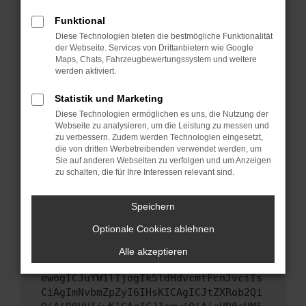
Starte dein Gerät neu.
Funktional
Das kann manchmal helfen, vorübergehende
Diese Technologien bieten die bestmögliche Funktionalität
Probleme zu beheben.
der Webseite. Services von Drittanbietern wie Google
Stelle sicher, dass dein Browser und dein
Maps, Chats, Fahrzeugbewertungssystem und weitere
werden aktiviert.
Betriebssystem auf dem neuesten Stand
sind.
Statistik und Marketing
Veraltete Software birgt nicht nur ein
Diese Technologien ermöglichen es uns, die Nutzung der
Sicherheitsrisiko, sondern kann auch dazu
Webseite zu analysieren, um die Leistung zu messen und
führen, dass bestimmte Funktionen nicht mehr
zu verbessern. Zudem werden Technologien eingesetzt,
unterstützt werden.
die von dritten Werbetreibenden verwendet werden, um
Sie auf anderen Webseiten zu verfolgen und um Anzeigen
Wende dich an den Webseitenbetreiber.
zu schalten, die für Ihre Interessen relevant sind.
Wenn du alle oben genannten Schritte versucht
hast, kontaktiere uns bitte. Wir werden
Speichern
versuchen, das Problem zu beheben. Du kannst
Optionale Cookies ablehnen
uns diesen Text schicken, um uns bei der
Fehlersuche zu unterstützen:
Alle akzeptieren
ewogICJuYW1lIjogIk5ldHdvcmtFcnJvciIs
CiAgImNvbmZpZyI6IHsKICAgICJtZXRob2Qi