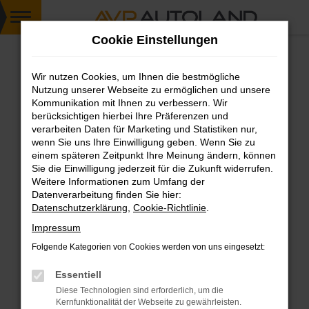
Zum
Cookie Einstellungen
Hauptinhalt
springen
Wir nutzen Cookies, um Ihnen die bestmögliche
FEHLER: NETWORK ERROR
Nutzung unserer Webseite zu ermöglichen und unsere
Kommunikation mit Ihnen zu verbessern. Wir
Beim Laden ist ein Fehler aufgetreten.
berücksichtigen hierbei Ihre Präferenzen und
Hier sind ein paar Tipps, die dir helfen können:
verarbeiten Daten für Marketing und Statistiken nur,
wenn Sie uns Ihre Einwilligung geben. Wenn Sie zu
einem späteren Zeitpunkt Ihre Meinung ändern, können
Überprüfe deine Firewall und deine
Sie die Einwilligung jederzeit für die Zukunft widerrufen.
Internetverbindung.
Weitere Informationen zum Umfang der
Laden andere Webseiten, zum Beispiel deine
Datenverarbeitung finden Sie hier:
Suchmaschine?
Datenschutzerklärung
,
Cookie-Richtlinie
.
Prüfe deine Browsererweiterungen.
Impressum
Manche Erweiterungen, wie Werbeblocker,
Folgende Kategorien von Cookies werden von uns eingesetzt:
können das Laden bestimmter Seiten
verhindern. Funktioniert die Seite in einem
Essentiell
anderen Browser oder in einem privaten
Diese Technologien sind erforderlich, um die
Fenster?
Kernfunktionalität der Webseite zu gewährleisten.