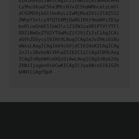
OiAiR0VUIiwKICAgICJ1cmwiOiAiaHR0cHM6
Ly9hcGkueC5ha3MtcHJvZC5hdWRhcmlzLm5l
dC92MS9jbGllbnRzLzIwMjMvd2Vic2l0ZS12
ZWhpY2xlcy9TQTE0MjQwNS1HVz9maWVsZD1p
bnRlcm5hbE51bWJlciZ3ZWJzaXRlPTVlYTFl
ODZiNmQxZTU2YTUwMzZiY2VjZiIsCiAgICAi
aGVhZGVycyI6IHt9LAogICAgImJvZHkiOiBu
dWxsLAogICAgImV4cGVjdCI6IHsKICAgICAg
InJlc3BvbnNlVHlwZSI6ICIiCiAgICB9LAog
ICAgInRpbWVvdXQiOiAwLAogICAgInByb2dy
ZXNzIjogbnVsbCwKICAgICJyaXNreSI6IGZh
bHNlCiAgfQp9