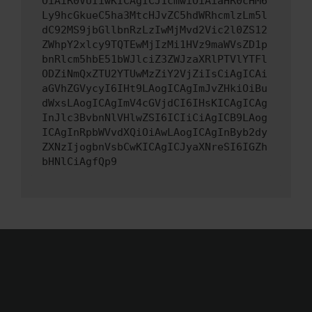
OiAiR0VUIiwKICAgICJ1cmwiOiAiaHR0cHM6
Ly9hcGkueC5ha3MtcHJvZC5hdWRhcmlzLm5l
dC92MS9jbGllbnRzLzIwMjMvd2Vic2l0ZS12
ZWhpY2xlcy9TQTEwMjIzMi1HVz9maWVsZD1p
bnRlcm5hbE51bWJlciZ3ZWJzaXRlPTVlYTFl
ODZiNmQxZTU2YTUwMzZiY2VjZiIsCiAgICAi
aGVhZGVycyI6IHt9LAogICAgImJvZHkiOiBu
dWxsLAogICAgImV4cGVjdCI6IHsKICAgICAg
InJlc3BvbnNlVHlwZSI6ICIiCiAgICB9LAog
ICAgInRpbWVvdXQiOiAwLAogICAgInByb2dy
ZXNzIjogbnVsbCwKICAgICJyaXNreSI6IGZh
bHNlCiAgfQp9