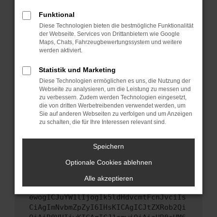
Starte dein Gerät neu.
Funktional
Das kann manchmal helfen, vorübergehende
Diese Technologien bieten die bestmögliche Funktionalität
Probleme zu beheben.
der Webseite. Services von Drittanbietern wie Google
Stelle sicher, dass dein Browser und dein
Maps, Chats, Fahrzeugbewertungssystem und weitere
werden aktiviert.
Betriebssystem auf dem neuesten Stand
sind.
Statistik und Marketing
Veraltete Software birgt nicht nur ein
Diese Technologien ermöglichen es uns, die Nutzung der
Sicherheitsrisiko, sondern kann auch dazu
Webseite zu analysieren, um die Leistung zu messen und
führen, dass bestimmte Funktionen nicht mehr
zu verbessern. Zudem werden Technologien eingesetzt,
unterstützt werden.
die von dritten Werbetreibenden verwendet werden, um
Sie auf anderen Webseiten zu verfolgen und um Anzeigen
Wende dich an den Webseitenbetreiber.
zu schalten, die für Ihre Interessen relevant sind.
Wenn du alle oben genannten Schritte versucht
hast, kontaktiere uns bitte. Wir werden
Speichern
versuchen, das Problem zu beheben. Du kannst
Optionale Cookies ablehnen
uns diesen Text schicken, um uns bei der
Fehlersuche zu unterstützen:
Alle akzeptieren
ewogICJuYW1lIjogIk5ldHdvcmtFcnJvciIs
CiAgImNvbmZpZyI6IHsKICAgICJtZXRob2Qi