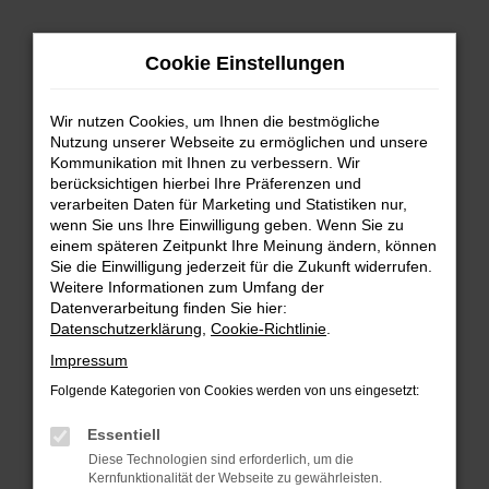
Zum
Cookie Einstellungen
Hauptinhalt
springen
Wir nutzen Cookies, um Ihnen die bestmögliche
FEHLER: NETWORK ERROR
Nutzung unserer Webseite zu ermöglichen und unsere
Kommunikation mit Ihnen zu verbessern. Wir
Beim Laden ist ein Fehler aufgetreten.
berücksichtigen hierbei Ihre Präferenzen und
Hier sind ein paar Tipps, die dir helfen können:
verarbeiten Daten für Marketing und Statistiken nur,
wenn Sie uns Ihre Einwilligung geben. Wenn Sie zu
einem späteren Zeitpunkt Ihre Meinung ändern, können
Überprüfe deine Firewall und deine
Sie die Einwilligung jederzeit für die Zukunft widerrufen.
Internetverbindung.
Weitere Informationen zum Umfang der
Laden andere Webseiten, zum Beispiel deine
Datenverarbeitung finden Sie hier:
Suchmaschine?
Datenschutzerklärung
,
Cookie-Richtlinie
.
Prüfe deine Browsererweiterungen.
Impressum
Manche Erweiterungen, wie Werbeblocker,
Folgende Kategorien von Cookies werden von uns eingesetzt:
können das Laden bestimmter Seiten
verhindern. Funktioniert die Seite in einem
Essentiell
anderen Browser oder in einem privaten
Diese Technologien sind erforderlich, um die
Fenster?
Kernfunktionalität der Webseite zu gewährleisten.