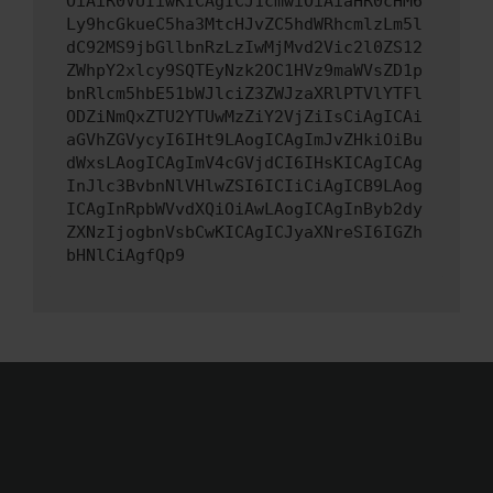
OiAiR0VUIiwKICAgICJ1cmwiOiAiaHR0cHM6
Ly9hcGkueC5ha3MtcHJvZC5hdWRhcmlzLm5l
dC92MS9jbGllbnRzLzIwMjMvd2Vic2l0ZS12
ZWhpY2xlcy9SQTEyNzk2OC1HVz9maWVsZD1p
bnRlcm5hbE51bWJlciZ3ZWJzaXRlPTVlYTFl
ODZiNmQxZTU2YTUwMzZiY2VjZiIsCiAgICAi
aGVhZGVycyI6IHt9LAogICAgImJvZHkiOiBu
dWxsLAogICAgImV4cGVjdCI6IHsKICAgICAg
InJlc3BvbnNlVHlwZSI6ICIiCiAgICB9LAog
ICAgInRpbWVvdXQiOiAwLAogICAgInByb2dy
ZXNzIjogbnVsbCwKICAgICJyaXNreSI6IGZh
bHNlCiAgfQp9