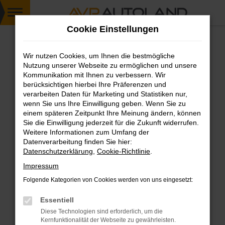
Zum
Cookie Einstellungen
Hauptinhalt
springen
Wir nutzen Cookies, um Ihnen die bestmögliche
FEHLER: NETWORK ERROR
Nutzung unserer Webseite zu ermöglichen und unsere
Kommunikation mit Ihnen zu verbessern. Wir
Beim Laden ist ein Fehler aufgetreten.
berücksichtigen hierbei Ihre Präferenzen und
Hier sind ein paar Tipps, die dir helfen können:
verarbeiten Daten für Marketing und Statistiken nur,
wenn Sie uns Ihre Einwilligung geben. Wenn Sie zu
einem späteren Zeitpunkt Ihre Meinung ändern, können
Überprüfe deine Firewall und deine
Sie die Einwilligung jederzeit für die Zukunft widerrufen.
Internetverbindung.
Weitere Informationen zum Umfang der
Laden andere Webseiten, zum Beispiel deine
Datenverarbeitung finden Sie hier:
Suchmaschine?
Datenschutzerklärung
,
Cookie-Richtlinie
.
Prüfe deine Browsererweiterungen.
Impressum
Manche Erweiterungen, wie Werbeblocker,
Folgende Kategorien von Cookies werden von uns eingesetzt:
können das Laden bestimmter Seiten
verhindern. Funktioniert die Seite in einem
Essentiell
anderen Browser oder in einem privaten
Diese Technologien sind erforderlich, um die
Fenster?
Kernfunktionalität der Webseite zu gewährleisten.