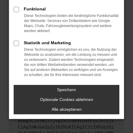
Starte dein Gerät neu.
Funktional
Das kann manchmal helfen, vorübergehende
Diese Technologien bieten die bestmögliche Funktionalität
Probleme zu beheben.
der Webseite. Services von Drittanbietern wie Google
Stelle sicher, dass dein Browser und dein
Maps, Chats, Fahrzeugbewertungssystem und weitere
werden aktiviert.
Betriebssystem auf dem neuesten Stand
sind.
Statistik und Marketing
Veraltete Software birgt nicht nur ein
Diese Technologien ermöglichen es uns, die Nutzung der
Sicherheitsrisiko, sondern kann auch dazu
Webseite zu analysieren, um die Leistung zu messen und
führen, dass bestimmte Funktionen nicht mehr
zu verbessern. Zudem werden Technologien eingesetzt,
unterstützt werden.
die von dritten Werbetreibenden verwendet werden, um
Sie auf anderen Webseiten zu verfolgen und um Anzeigen
Wende dich an den Webseitenbetreiber.
zu schalten, die für Ihre Interessen relevant sind.
Wenn du alle oben genannten Schritte versucht
hast, kontaktiere uns bitte. Wir werden
Speichern
versuchen, das Problem zu beheben. Du kannst
Optionale Cookies ablehnen
uns diesen Text schicken, um uns bei der
Fehlersuche zu unterstützen:
Alle akzeptieren
ewogICJuYW1lIjogIk5ldHdvcmtFcnJvciIs
CiAgImNvbmZpZyI6IHsKICAgICJtZXRob2Qi