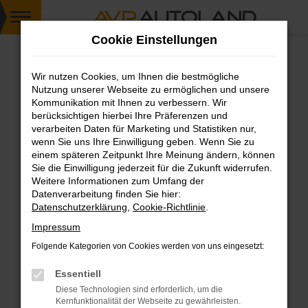
Zum
Cookie Einstellungen
Hauptinhalt
springen
Wir nutzen Cookies, um Ihnen die bestmögliche
FEHLER: NETWORK ERROR
Nutzung unserer Webseite zu ermöglichen und unsere
Kommunikation mit Ihnen zu verbessern. Wir
Beim Laden ist ein Fehler aufgetreten.
berücksichtigen hierbei Ihre Präferenzen und
Hier sind ein paar Tipps, die dir helfen können:
verarbeiten Daten für Marketing und Statistiken nur,
wenn Sie uns Ihre Einwilligung geben. Wenn Sie zu
einem späteren Zeitpunkt Ihre Meinung ändern, können
Überprüfe deine Firewall und deine
Sie die Einwilligung jederzeit für die Zukunft widerrufen.
Internetverbindung.
Weitere Informationen zum Umfang der
Laden andere Webseiten, zum Beispiel deine
Datenverarbeitung finden Sie hier:
Suchmaschine?
Datenschutzerklärung
,
Cookie-Richtlinie
.
Prüfe deine Browsererweiterungen.
Impressum
Manche Erweiterungen, wie Werbeblocker,
Folgende Kategorien von Cookies werden von uns eingesetzt:
können das Laden bestimmter Seiten
verhindern. Funktioniert die Seite in einem
Essentiell
anderen Browser oder in einem privaten
Diese Technologien sind erforderlich, um die
Fenster?
Kernfunktionalität der Webseite zu gewährleisten.