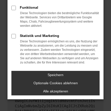
Starte dein Gerät neu.
Funktional
Das kann manchmal helfen, vorübergehende
Diese Technologien bieten die bestmögliche Funktionalität
Probleme zu beheben.
der Webseite. Services von Drittanbietern wie Google
Stelle sicher, dass dein Browser und dein
Maps, Chats, Fahrzeugbewertungssystem und weitere
werden aktiviert.
Betriebssystem auf dem neuesten Stand
sind.
Statistik und Marketing
Veraltete Software birgt nicht nur ein
Diese Technologien ermöglichen es uns, die Nutzung der
Sicherheitsrisiko, sondern kann auch dazu
Webseite zu analysieren, um die Leistung zu messen und
führen, dass bestimmte Funktionen nicht mehr
zu verbessern. Zudem werden Technologien eingesetzt,
unterstützt werden.
die von dritten Werbetreibenden verwendet werden, um
Sie auf anderen Webseiten zu verfolgen und um Anzeigen
Wende dich an den Webseitenbetreiber.
zu schalten, die für Ihre Interessen relevant sind.
Wenn du alle oben genannten Schritte versucht
hast, kontaktiere uns bitte. Wir werden
Speichern
versuchen, das Problem zu beheben. Du kannst
Optionale Cookies ablehnen
uns diesen Text schicken, um uns bei der
Fehlersuche zu unterstützen:
Alle akzeptieren
ewogICJuYW1lIjogIk5ldHdvcmtFcnJvciIs
CiAgImNvbmZpZyI6IHsKICAgICJtZXRob2Qi