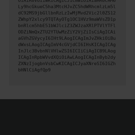
OiAiR0VUIiwKICAgICJ1cmwiOiAiaHR0cHM6
Ly9hcGkueC5ha3MtcHJvZC5hdWRhcmlzLm5l
dC92MS9jbGllbnRzLzIwMjMvd2Vic2l0ZS12
ZWhpY2xlcy9TQTAyOTg1OC1HVz9maWVsZD1p
bnRlcm5hbE51bWJlciZ3ZWJzaXRlPTVlYTFl
ODZiNmQxZTU2YTUwMzZiY2VjZiIsCiAgICAi
aGVhZGVycyI6IHt9LAogICAgImJvZHkiOiBu
dWxsLAogICAgImV4cGVjdCI6IHsKICAgICAg
InJlc3BvbnNlVHlwZSI6ICIiCiAgICB9LAog
ICAgInRpbWVvdXQiOiAwLAogICAgInByb2dy
ZXNzIjogbnVsbCwKICAgICJyaXNreSI6IGZh
bHNlCiAgfQp9