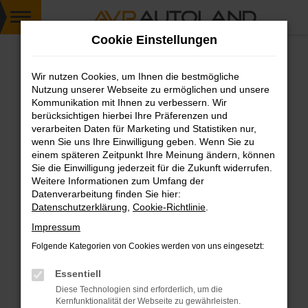
Zum
Cookie Einstellungen
Hauptinhalt
springen
Wir nutzen Cookies, um Ihnen die bestmögliche
FEHLER: NETWORK ERROR
Nutzung unserer Webseite zu ermöglichen und unsere
Kommunikation mit Ihnen zu verbessern. Wir
Beim Laden ist ein Fehler aufgetreten.
berücksichtigen hierbei Ihre Präferenzen und
Hier sind ein paar Tipps, die dir helfen können:
verarbeiten Daten für Marketing und Statistiken nur,
wenn Sie uns Ihre Einwilligung geben. Wenn Sie zu
einem späteren Zeitpunkt Ihre Meinung ändern, können
Überprüfe deine Firewall und deine
Sie die Einwilligung jederzeit für die Zukunft widerrufen.
Internetverbindung.
Weitere Informationen zum Umfang der
Laden andere Webseiten, zum Beispiel deine
Datenverarbeitung finden Sie hier:
Suchmaschine?
Datenschutzerklärung
,
Cookie-Richtlinie
.
Prüfe deine Browsererweiterungen.
Impressum
Manche Erweiterungen, wie Werbeblocker,
Folgende Kategorien von Cookies werden von uns eingesetzt:
können das Laden bestimmter Seiten
verhindern. Funktioniert die Seite in einem
Essentiell
anderen Browser oder in einem privaten
Diese Technologien sind erforderlich, um die
Fenster?
Kernfunktionalität der Webseite zu gewährleisten.