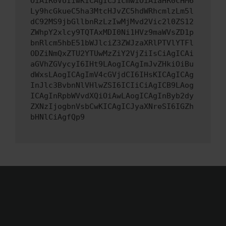
OiAiR0VUIiwKICAgICJ1cmwiOiAiaHR0cHM6
Ly9hcGkueC5ha3MtcHJvZC5hdWRhcmlzLm5l
dC92MS9jbGllbnRzLzIwMjMvd2Vic2l0ZS12
ZWhpY2xlcy9TQTAxMDI0Ni1HVz9maWVsZD1p
bnRlcm5hbE51bWJlciZ3ZWJzaXRlPTVlYTFl
ODZiNmQxZTU2YTUwMzZiY2VjZiIsCiAgICAi
aGVhZGVycyI6IHt9LAogICAgImJvZHkiOiBu
dWxsLAogICAgImV4cGVjdCI6IHsKICAgICAg
InJlc3BvbnNlVHlwZSI6ICIiCiAgICB9LAog
ICAgInRpbWVvdXQiOiAwLAogICAgInByb2dy
ZXNzIjogbnVsbCwKICAgICJyaXNreSI6IGZh
bHNlCiAgfQp9