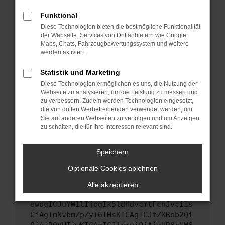
Starte dein Gerät neu.
Funktional
Das kann manchmal helfen, vorübergehende
Diese Technologien bieten die bestmögliche Funktionalität
Probleme zu beheben.
der Webseite. Services von Drittanbietern wie Google
Stelle sicher, dass dein Browser und dein
Maps, Chats, Fahrzeugbewertungssystem und weitere
werden aktiviert.
Betriebssystem auf dem neuesten Stand
sind.
Statistik und Marketing
Veraltete Software birgt nicht nur ein
Diese Technologien ermöglichen es uns, die Nutzung der
Sicherheitsrisiko, sondern kann auch dazu
Webseite zu analysieren, um die Leistung zu messen und
führen, dass bestimmte Funktionen nicht mehr
zu verbessern. Zudem werden Technologien eingesetzt,
unterstützt werden.
die von dritten Werbetreibenden verwendet werden, um
Sie auf anderen Webseiten zu verfolgen und um Anzeigen
Wende dich an den Webseitenbetreiber.
zu schalten, die für Ihre Interessen relevant sind.
Wenn du alle oben genannten Schritte versucht
hast, kontaktiere uns bitte. Wir werden
Speichern
versuchen, das Problem zu beheben. Du kannst
Optionale Cookies ablehnen
uns diesen Text schicken, um uns bei der
Fehlersuche zu unterstützen:
Alle akzeptieren
ewogICJuYW1lIjogIk5ldHdvcmtFcnJvciIs
CiAgImNvbmZpZyI6IHsKICAgICJtZXRob2Qi