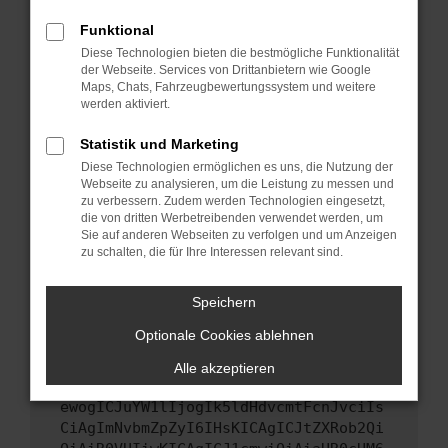
Starte dein Gerät neu.
Funktional
Das kann manchmal helfen, vorübergehende
Diese Technologien bieten die bestmögliche Funktionalität
Probleme zu beheben.
der Webseite. Services von Drittanbietern wie Google
Stelle sicher, dass dein Browser und dein
Maps, Chats, Fahrzeugbewertungssystem und weitere
werden aktiviert.
Betriebssystem auf dem neuesten Stand
sind.
Statistik und Marketing
Veraltete Software birgt nicht nur ein
Diese Technologien ermöglichen es uns, die Nutzung der
Sicherheitsrisiko, sondern kann auch dazu
Webseite zu analysieren, um die Leistung zu messen und
führen, dass bestimmte Funktionen nicht mehr
zu verbessern. Zudem werden Technologien eingesetzt,
unterstützt werden.
die von dritten Werbetreibenden verwendet werden, um
Sie auf anderen Webseiten zu verfolgen und um Anzeigen
Wende dich an den Webseitenbetreiber.
zu schalten, die für Ihre Interessen relevant sind.
Wenn du alle oben genannten Schritte versucht
hast, kontaktiere uns bitte. Wir werden
Speichern
versuchen, das Problem zu beheben. Du kannst
Optionale Cookies ablehnen
uns diesen Text schicken, um uns bei der
Fehlersuche zu unterstützen:
Alle akzeptieren
ewogICJuYW1lIjogIk5ldHdvcmtFcnJvciIs
CiAgImNvbmZpZyI6IHsKICAgICJtZXRob2Qi