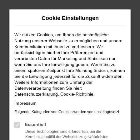
Zum
Cookie Einstellungen
Hauptinhalt
springen
Wir nutzen Cookies, um Ihnen die bestmögliche
FEHLER: NETWORK ERROR
Nutzung unserer Webseite zu ermöglichen und unsere
Kommunikation mit Ihnen zu verbessern. Wir
Beim Laden ist ein Fehler aufgetreten.
berücksichtigen hierbei Ihre Präferenzen und
Hier sind ein paar Tipps, die dir helfen können:
verarbeiten Daten für Marketing und Statistiken nur,
wenn Sie uns Ihre Einwilligung geben. Wenn Sie zu
einem späteren Zeitpunkt Ihre Meinung ändern, können
Überprüfe deine Firewall und deine
Sie die Einwilligung jederzeit für die Zukunft widerrufen.
Internetverbindung.
Weitere Informationen zum Umfang der
Laden andere Webseiten, zum Beispiel deine
Datenverarbeitung finden Sie hier:
Suchmaschine?
Datenschutzerklärung
,
Cookie-Richtlinie
.
Prüfe deine Browsererweiterungen.
Impressum
Manche Erweiterungen, wie Werbeblocker,
Folgende Kategorien von Cookies werden von uns eingesetzt:
können das Laden bestimmter Seiten
verhindern. Funktioniert die Seite in einem
Essentiell
anderen Browser oder in einem privaten
Diese Technologien sind erforderlich, um die
Fenster?
Kernfunktionalität der Webseite zu gewährleisten.