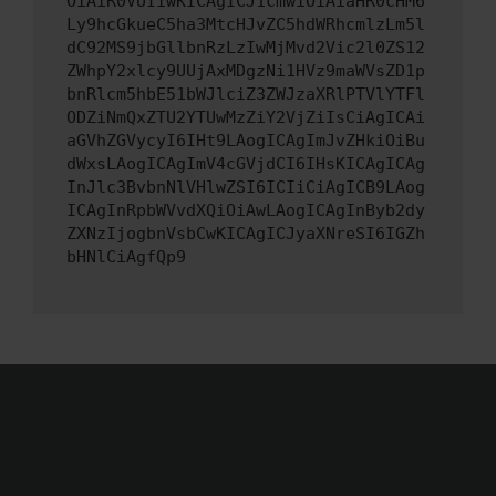
OiAiR0VUIiwKICAgICJ1cmwiOiAiaHR0cHM6
Ly9hcGkueC5ha3MtcHJvZC5hdWRhcmlzLm5l
dC92MS9jbGllbnRzLzIwMjMvd2Vic2l0ZS12
ZWhpY2xlcy9UUjAxMDgzNi1HVz9maWVsZD1p
bnRlcm5hbE51bWJlciZ3ZWJzaXRlPTVlYTFl
ODZiNmQxZTU2YTUwMzZiY2VjZiIsCiAgICAi
aGVhZGVycyI6IHt9LAogICAgImJvZHkiOiBu
dWxsLAogICAgImV4cGVjdCI6IHsKICAgICAg
InJlc3BvbnNlVHlwZSI6ICIiCiAgICB9LAog
ICAgInRpbWVvdXQiOiAwLAogICAgInByb2dy
ZXNzIjogbnVsbCwKICAgICJyaXNreSI6IGZh
bHNlCiAgfQp9