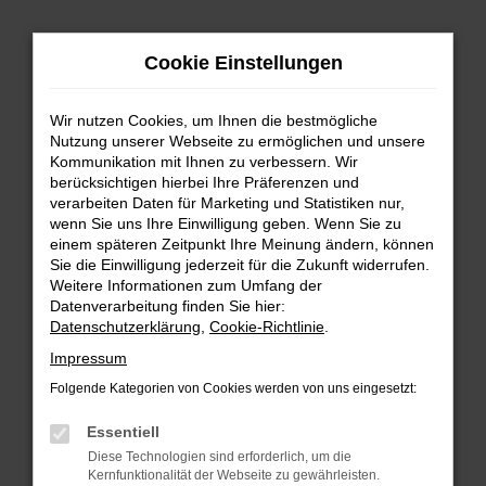
Zum
Cookie Einstellungen
Hauptinhalt
springen
Wir nutzen Cookies, um Ihnen die bestmögliche
FEHLER: NETWORK ERROR
Nutzung unserer Webseite zu ermöglichen und unsere
Kommunikation mit Ihnen zu verbessern. Wir
Beim Laden ist ein Fehler aufgetreten.
berücksichtigen hierbei Ihre Präferenzen und
Hier sind ein paar Tipps, die dir helfen können:
verarbeiten Daten für Marketing und Statistiken nur,
wenn Sie uns Ihre Einwilligung geben. Wenn Sie zu
einem späteren Zeitpunkt Ihre Meinung ändern, können
Überprüfe deine Firewall und deine
Sie die Einwilligung jederzeit für die Zukunft widerrufen.
Internetverbindung.
Weitere Informationen zum Umfang der
Laden andere Webseiten, zum Beispiel deine
Datenverarbeitung finden Sie hier:
Suchmaschine?
Datenschutzerklärung
,
Cookie-Richtlinie
.
Prüfe deine Browsererweiterungen.
Impressum
Manche Erweiterungen, wie Werbeblocker,
Folgende Kategorien von Cookies werden von uns eingesetzt:
können das Laden bestimmter Seiten
verhindern. Funktioniert die Seite in einem
Essentiell
anderen Browser oder in einem privaten
Diese Technologien sind erforderlich, um die
Fenster?
Kernfunktionalität der Webseite zu gewährleisten.