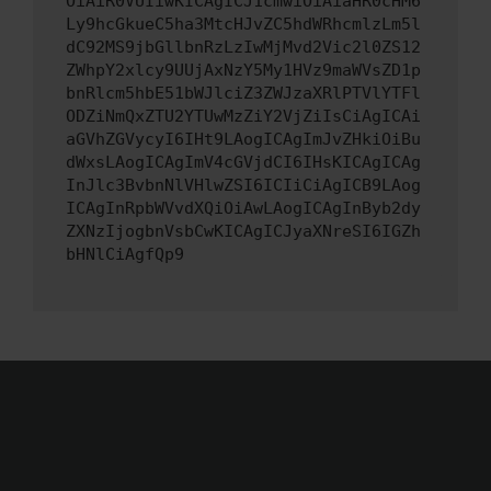
OiAiR0VUIiwKICAgICJ1cmwiOiAiaHR0cHM6
Ly9hcGkueC5ha3MtcHJvZC5hdWRhcmlzLm5l
dC92MS9jbGllbnRzLzIwMjMvd2Vic2l0ZS12
ZWhpY2xlcy9UUjAxNzY5My1HVz9maWVsZD1p
bnRlcm5hbE51bWJlciZ3ZWJzaXRlPTVlYTFl
ODZiNmQxZTU2YTUwMzZiY2VjZiIsCiAgICAi
aGVhZGVycyI6IHt9LAogICAgImJvZHkiOiBu
dWxsLAogICAgImV4cGVjdCI6IHsKICAgICAg
InJlc3BvbnNlVHlwZSI6ICIiCiAgICB9LAog
ICAgInRpbWVvdXQiOiAwLAogICAgInByb2dy
ZXNzIjogbnVsbCwKICAgICJyaXNreSI6IGZh
bHNlCiAgfQp9