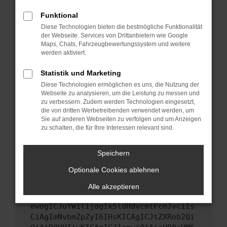
Starte dein Gerät neu.
Funktional
Das kann manchmal helfen, vorübergehende
Diese Technologien bieten die bestmögliche Funktionalität
Probleme zu beheben.
der Webseite. Services von Drittanbietern wie Google
Stelle sicher, dass dein Browser und dein
Maps, Chats, Fahrzeugbewertungssystem und weitere
werden aktiviert.
Betriebssystem auf dem neuesten Stand
sind.
Statistik und Marketing
Veraltete Software birgt nicht nur ein
Diese Technologien ermöglichen es uns, die Nutzung der
Sicherheitsrisiko, sondern kann auch dazu
Webseite zu analysieren, um die Leistung zu messen und
führen, dass bestimmte Funktionen nicht mehr
zu verbessern. Zudem werden Technologien eingesetzt,
unterstützt werden.
die von dritten Werbetreibenden verwendet werden, um
Sie auf anderen Webseiten zu verfolgen und um Anzeigen
Wende dich an den Webseitenbetreiber.
zu schalten, die für Ihre Interessen relevant sind.
Wenn du alle oben genannten Schritte versucht
hast, kontaktiere uns bitte. Wir werden
Speichern
versuchen, das Problem zu beheben. Du kannst
Optionale Cookies ablehnen
uns diesen Text schicken, um uns bei der
Fehlersuche zu unterstützen:
Alle akzeptieren
ewogICJuYW1lIjogIk5ldHdvcmtFcnJvciIs
CiAgImNvbmZpZyI6IHsKICAgICJtZXRob2Qi